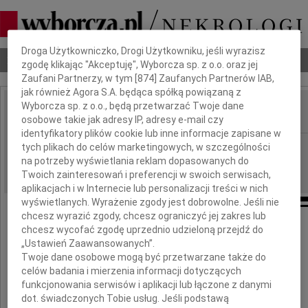
Dbamy o Twoją prywatność
Droga Użytkowniczko, Drogi Użytkowniku, jeśli wyrazisz
Nekrologi
Odeszli
Poradnik pogrzebowy
zgodę klikając "Akceptuję", Wyborcza sp. z o.o. oraz jej
Zaufani Partnerzy, w tym [
874
] Zaufanych Partnerów IAB,
jak również Agora S.A. będąca spółką powiązaną z
Wyborcza sp. z o.o., będą przetwarzać Twoje dane
osobowe takie jak adresy IP, adresy e-mail czy
IMIĘ I NAZWISKO:
identyfikatory plików cookie lub inne informacje zapisane w
Bydgoszcz
tych plikach do celów marketingowych, w szczególności
REGION:
na potrzeby wyświetlania reklam dopasowanych do
05.03.2011
DATA EMISJI:
Twoich zainteresowań i preferencji w swoich serwisach,
aplikacjach i w Internecie lub personalizacji treści w nich
wyświetlanych. Wyrażenie zgody jest dobrowolne. Jeśli nie
chcesz wyrazić zgody, chcesz ograniczyć jej zakres lub
chcesz wycofać zgodę uprzednio udzieloną przejdź do
Szanownemu Panu
„Ustawień Zaawansowanych”.
Twoje dane osobowe mogą być przetwarzane także do
celów badania i mierzenia informacji dotyczących
Wojciechowi Koneckiemu
funkcjonowania serwisów i aplikacji lub łączone z danymi
dot. świadczonych Tobie usług. Jeśli podstawą