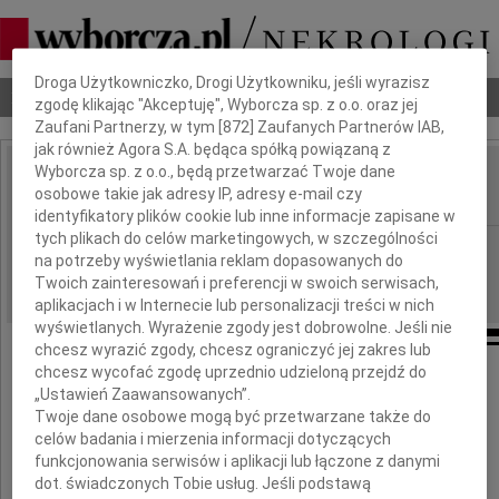
Dbamy o Twoją prywatność
Droga Użytkowniczko, Drogi Użytkowniku, jeśli wyrazisz
Nekrologi
Odeszli
Poradnik pogrzebowy
zgodę klikając "Akceptuję", Wyborcza sp. z o.o. oraz jej
Zaufani Partnerzy, w tym [
872
] Zaufanych Partnerów IAB,
jak również Agora S.A. będąca spółką powiązaną z
Wyborcza sp. z o.o., będą przetwarzać Twoje dane
Elżbieta Górecka
osobowe takie jak adresy IP, adresy e-mail czy
IMIĘ I NAZWISKO:
identyfikatory plików cookie lub inne informacje zapisane w
tych plikach do celów marketingowych, w szczególności
Wrocław
REGION:
na potrzeby wyświetlania reklam dopasowanych do
05.03.2011
DATA EMISJI:
Twoich zainteresowań i preferencji w swoich serwisach,
aplikacjach i w Internecie lub personalizacji treści w nich
wyświetlanych. Wyrażenie zgody jest dobrowolne. Jeśli nie
chcesz wyrazić zgody, chcesz ograniczyć jej zakres lub
chcesz wycofać zgodę uprzednio udzieloną przejdź do
Z głębokim żalem zawiadamiamy,
„Ustawień Zaawansowanych”.
że dnia 2 marca 2011 roku
Twoje dane osobowe mogą być przetwarzane także do
odeszła nasza ukochana Mama i Babcia
celów badania i mierzenia informacji dotyczących
funkcjonowania serwisów i aplikacji lub łączone z danymi
dot. świadczonych Tobie usług. Jeśli podstawą