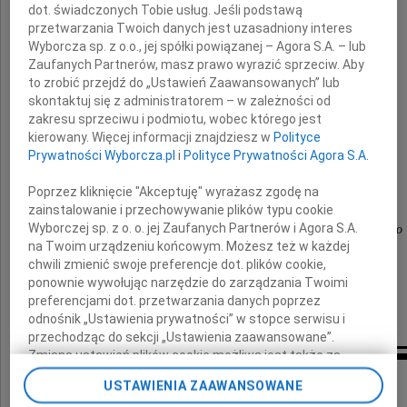
dot. świadczonych Tobie usług. Jeśli podstawą
przetwarzania Twoich danych jest uzasadniony interes
Pani Profesorowej
Wyborcza sp. z o.o., jej spółki powiązanej – Agora S.A. – lub
Zaufanych Partnerów, masz prawo wyrazić sprzeciw. Aby
Barbary Nadolskiej
to zrobić przejdź do „Ustawień Zaawansowanych” lub
skontaktuj się z administratorem – w zależności od
zakresu sprzeciwu i podmiotu, wobec którego jest
kierowany. Więcej informacji znajdziesz w
Polityce
Prywatności Wyborcza.pl
i
Polityce Prywatności Agora S.A.
składają
Poprzez kliknięcie "Akceptuję" wyrażasz zgodę na
koleżanki i koledzy
zainstalowanie i przechowywanie plików typu cookie
Wyborczej sp. z o. o. jej Zaufanych Partnerów i Agora S.A.
z Instytutu Archeologii Uniwersytetu Łódzkiego
na Twoim urządzeniu końcowym. Możesz też w każdej
chwili zmienić swoje preferencje dot. plików cookie,
ponownie wywołując narzędzie do zarządzania Twoimi
preferencjami dot. przetwarzania danych poprzez
odnośnik „Ustawienia prywatności” w stopce serwisu i
przechodząc do sekcji „Ustawienia zaawansowane”.
Zmiana ustawień plików cookie możliwa jest także za
Inne kondolencje
pomocą ustawień przeglądarki.
USTAWIENIA ZAAWANSOWANE