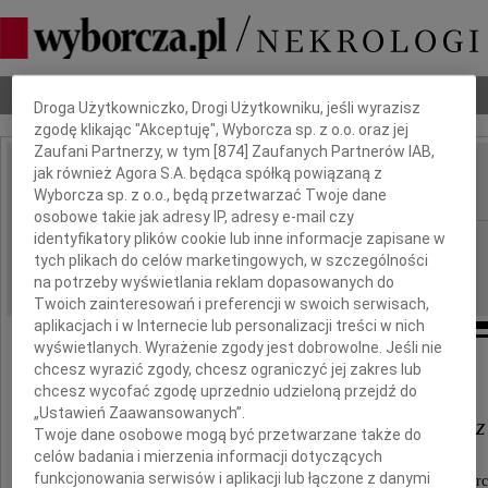
Dbamy o Twoją prywatność
Nekrologi
Odeszli
Poradnik pogrzebowy
Droga Użytkowniczko, Drogi Użytkowniku, jeśli wyrazisz
zgodę klikając "Akceptuję", Wyborcza sp. z o.o. oraz jej
Zaufani Partnerzy, w tym [
874
] Zaufanych Partnerów IAB,
jak również Agora S.A. będąca spółką powiązaną z
Barbara Nadolska
IMIĘ I NAZWISKO:
Wyborcza sp. z o.o., będą przetwarzać Twoje dane
osobowe takie jak adresy IP, adresy e-mail czy
identyfikatory plików cookie lub inne informacje zapisane w
Łódź
REGION:
tych plikach do celów marketingowych, w szczególności
03.03.2011
DATA EMISJI:
na potrzeby wyświetlania reklam dopasowanych do
Twoich zainteresowań i preferencji w swoich serwisach,
aplikacjach i w Internecie lub personalizacji treści w nich
wyświetlanych. Wyrażenie zgody jest dobrowolne. Jeśli nie
chcesz wyrazić zgody, chcesz ograniczyć jej zakres lub
Pani
chcesz wycofać zgodę uprzednio udzieloną przejdź do
„Ustawień Zaawansowanych”.
Krystynie Nadolskiej-Horbacz
Twoje dane osobowe mogą być przetwarzane także do
celów badania i mierzenia informacji dotyczących
funkcjonowania serwisów i aplikacji lub łączone z danymi
wyrazy głębokiego współczucia z powodu śmierc