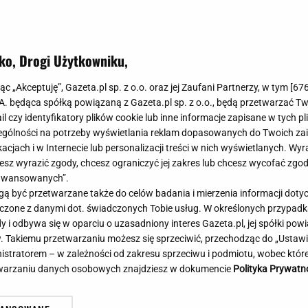
Meghan Markle
Krzesełka do ka
Magda Gessler
Łóżka dla dzieci
Barbara Kurdej-Szatan
Foteliki samoc
ko, Drogi Użytkowniku,
Księżna Kate
Przepisy
Porady
Jak zrobić?
jąc „Akceptuję”, Gazeta.pl sp. z o.o. oraz jej Zaufani Partnerzy, w tym [
67
.A. będąca spółką powiązaną z Gazeta.pl sp. z o.o., będą przetwarzać T
Na czasie
Grzyby
ail czy identyfikatory plików cookie lub inne informacje zapisane w tych p
Memy
Koronawirus
gólności na potrzeby wyświetlania reklam dopasowanych do Twoich zain
Radio Zet
Porady - Zdrowi
acjach i w Internecie lub personalizacji treści w nich wyświetlanych. Wyr
Radio Pogoda
Sukienki jeanso
cesz wyrazić zgody, chcesz ograniczyć jej zakres lub chcesz wycofać zgo
Radio internetowe
Torebki worki
aawansowanych”.
 być przetwarzane także do celów badania i mierzenia informacji dot
Rock Radio
Życzenia
 łączone z danymi dot. świadczonych Tobie usług. W określonych przypad
Złote Przeboje
Życzenia urodz
i odbywa się w oparciu o uzasadniony interes Gazeta.pl, jej spółki powi
Chillizet - radio internetowe
Życzenia imien
. Takiemu przetwarzaniu możesz się sprzeciwić, przechodząc do „Ust
Podcasty
Newsy, plotki - 
nistratorem – w zależności od zakresu sprzeciwu i podmiotu, wobec które
E-booki - Audiobooki
Lifestyle
etwarzaniu danych osobowych znajdziesz w dokumencie
Polityka Prywatn
Planeta.pl
Co obejrzeć