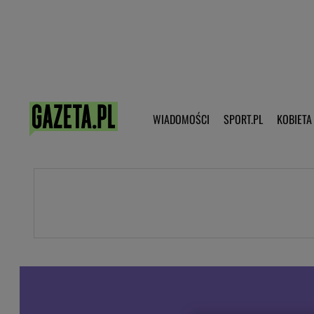
Poczta - Logowanie
Pobierz 
WIADOMOŚCI
SPORT.PL
KOBIETA
DZIECKO
KOBIETA
KULTURA
NEX
WIADOMOŚCI
SPORT
G.PL
Skoki narciarskie
Haps.pl
Ekstraklasa
Wiadomości ze świata
Bundesliga
Sport wiadomości
Liga Mistrzów
Horoskop
Liga Europy
Papież Franiszek
Koszykówka