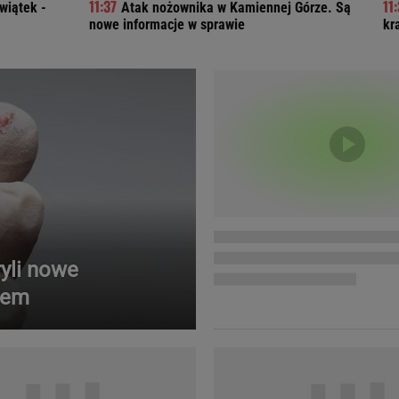
wiątek -
Atak nożownika w Kamiennej Górze. Są
Telewizor LG O
nowe informacje w sprawie
kr
yli nowe
iem
Doda
Kalkulator Poro
Magda Gessler
Kalendarz dni p
Agnieszka Woźniak-Starak
Kalendarz ciąży