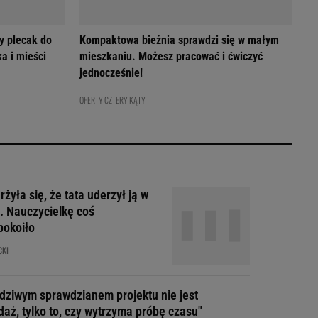
y plecak do
Kompaktowa bieżnia sprawdzi się w małym
a i mieści
mieszkaniu. Możesz pracować i ćwiczyć
jednocześnie!
OFERTY CZTERY KĄTY
żyła się, że tata uderzył ją w
. Nauczycielkę coś
pokoiło
CKI
dziwym sprawdzianem projektu nie jest
daż, tylko to, czy wytrzyma próbę czasu"