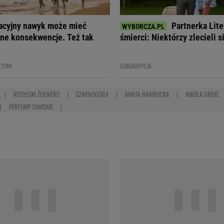
acyjny nawyk może mieć
Partnerka Lite
ne konsekwencje. Też tak
śmierci: Niektórzy zlecieli s
CYJNY
SUBSKRYPCJA
ROSYJSKI ŻOŁNIERZ
CZARNOGÓRA
MARTA NAWROCKA
NIKOLA GRBIĆ
PERFUMY DAMSKIE