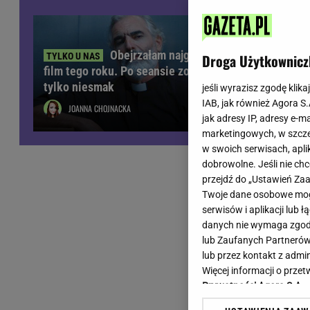
Wiadomości z Polski
Tenis
Plotki na topie
Sporty Walki
Niedziela handlowa
Siatkówka
Obejrzałam najgorszy
Droga Użytkownicz
Informacje na bieżąco
film tego roku. Po seansie zostaje
PlusLiga
tylko niesmak
Metro Warszawa
Lekkoatletyka
jeśli wyrazisz zgodę klika
IAB, jak również Agora S
Duży Format
Kolarstwo
JOANNA CHOJNACKA
jak adresy IP, adresy e-m
Pogoda Warszawa
Bieganie
marketingowych, w szcze
Pogoda Kraków
Trening - ćwiczenia
w swoich serwisach, aplik
Pogoda Gdańsk
Ćwiczenia
dobrowolne. Jeśli nie ch
Pogoda Poznań
Dieta - Odżywianie
przejdź do „Ustawień Z
Twoje dane osobowe mogą
Pogoda Wrocław
Jak schudnąć?
serwisów i aplikacji lub
Gazeta na X
Sport - Fitness
danych nie wymaga zgody 
Fitness
lub Zaufanych Partnerów
F1 - Formuła 1
lub przez kontakt z admi
Więcej informacji o prz
Prywatności Agora S.A.