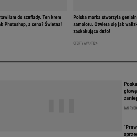
tawiłam do szuflady. Ten krem
Polska marka stworzyła genialn
jak Photoshop, a cena? Świetna!
samolotu. Otwiera się jak walizk
zaskakująco dużo!
OFERTY AVANTI24
Poskar
głowę
zanie
JAN RYBI
"Praw
sprze