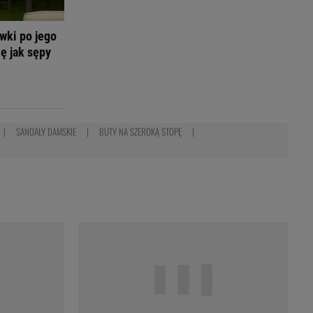
wki po jego
ię jak sępy
SANDAŁY DAMSKIE
BUTY NA SZEROKĄ STOPĘ