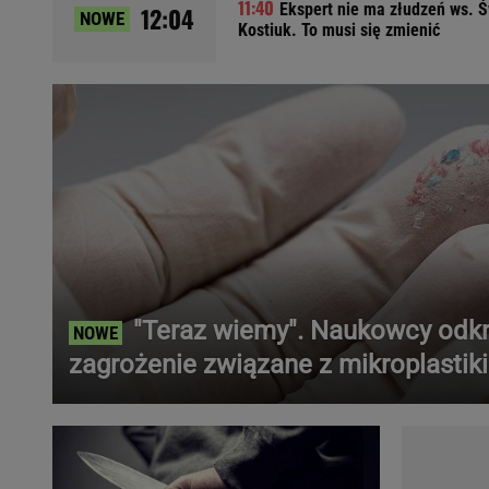
Ekspert nie ma złudzeń ws. Ś
12:04
NOWE
Ładowanie samochodu elektrycznego
Kostiuk. To musi się zmienić
Filtr cząstek stałych
Brzydki zapach w samochodzie
Numer Vin
Ogłoszenia motoryzacyjne
Waluty
Komunikaty
Opel Meriva
Toyota Auris
Toyota Avensis
Jeep Grand Cherokee
"Teraz wiemy". Naukowcy odkr
POPULARNE TEMATY
zagrożenie związane z mikroplastik
Liga Mistrzów
Legia Warszawa
Liga Europy
Paszport Covidowy
Piłka Nożna
Wczasy w górach