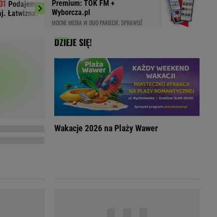
Premium: TOK FM +
Podajemy trzy miasta, a ty zgadujesz
Mudryk ledwo wr
LED
Wyborcza.pl
aj. Łatwizna? Nie do końca
Oto co chcą z nim zr
MOCNE MEDIA W DUO PAKIECIE. SPRAWDŹ
DZIEJE SIĘ!
Wakacje 2026 na Plaży Wawer
du
Rodzina
łodnych
Wakacje
Sennik