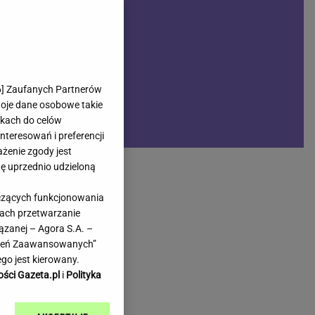
rmienia
Gliwice
Kielce
hodowe
Kraków
Lublin
Łódź
6
] Zaufanych Partnerów
woje dane osobowe takie
Olsztyn
likach do celów
Opole
teresowań i preferencji
e
Płock
ażenie zgody jest
we
Poznań
dę uprzednio udzieloną
Radom
yczących funkcjonowania
Rzeszów
kach przetwarzanie
inowe
Sosnowiec
ązanej – Agora S.A. –
inowe
Szczecin
awień Zaawansowanych”
Melo Radio
Toruń
go jest kierowany.
Trójmiasto
ości Gazeta.pl
i
Polityka
Warszawa
Wrocław