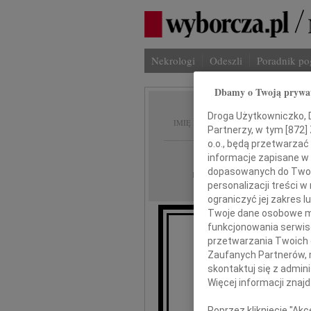
Nekrologi
Odeszli
Poradnik p
Dbamy o Twoją prywa
Józef 
Droga Użytkowniczko, Dr
IMIĘ I NAZWISKO:
Partnerzy, w tym [
872
]
o.o., będą przetwarzać 
Katowice
REGION:
informacje zapisane w
dopasowanych do Twoich
01.03.2011
DATA EMISJI:
personalizacji treści 
ograniczyć jej zakres
Twoje dane osobowe mo
funkcjonowania serwisó
przetwarzania Twoich da
Zaufanych Partnerów, 
skontaktuj się z admin
J
Więcej informacji znaj
Poprzez kliknięcie "Ak