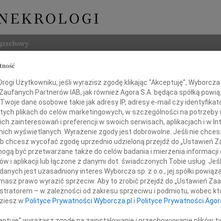
ogrzebowy
tność
Szukaj
Kocurek
ogi Użytkowniku, jeśli wyrazisz zgodę klikając "Akceptuję", Wyborcza sp
Imię i na
 Zaufanych Partnerów IAB, jak również Agora S.A. będąca spółką powi
Twoje dane osobowe takie jak adresy IP, adresy e-mail czy identyfikato
 tych plikach do celów marketingowych, w szczególności na potrzeby 
 zainteresowań i preferencji w swoich serwisach, aplikacjach i w Int
w nich wyświetlanych. Wyrażenie zgody jest dobrowolne. Jeśli nie chce
INNE NE
 lub chcesz wycofać zgodę uprzednio udzieloną przejdź do „Ustawień
Maria
gą być przetwarzane także do celów badania i mierzenia informacji
WSPOM
w i aplikacji lub łączone z danymi dot. świadczonych Tobie usług. Jeś
Jerzy
Ze smutkiem żegnamy
nych jest uzasadniony interes Wyborcza sp. z o.o., jej spółki powiąza
Z głę
masz prawo wyrazić sprzeciw. Aby to zrobić przejdź do „Ustawień Z
Kazim
istratorem – w zależności od zakresu sprzeciwu i podmiotu, wobec któ
ózefa Kocurka
W dni
dziesz w
Polityce Prywatności Wyborcza.pl
i
Polityce Prywatności Agor
29.0
Z głę
ceptuję" wyrażasz zgodę na zainstalowanie i przechowywanie plików t