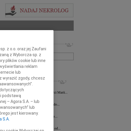
 nekrologów i wspomnień
. z o.o. oraz jej Zaufani
zwisko lub numer ogłoszenia:
ązaną z Wyborcza sp. z
ry plików cookie lub inne
wyświetlania reklam
+ szukanie zaawansowane
ernecie lub
sz wyrazić zgody, chcesz
KROLOGI
 Zaawansowanych”.
 Pittner
03.07.2026
Katowice
 dotyczących
NIENIE Z okazji 11 rocznicy śmierci Marii...
li podstawą
 Strużyna
16.02.2026
Katowice
nej – Agora S.A. – lub
bokim żalem zawiadamiamy o odejściu do...
aawansowanych” lub
ierz Werecki
04.02.2026
Katowice
rego jest kierowany.
u 31 stycznia 2026 roku odszedł od nas...
a S.A.
1.2026
Katowice
bokim żalem zawiadamiamy, że odszedł od...
ypu cookie Wyborczej sp.