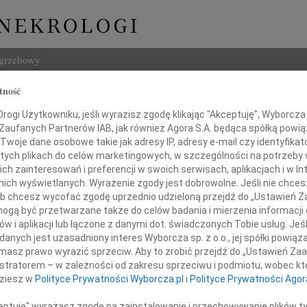
ogrzebowy
tność
Szukaj
Wujtowicz
ogi Użytkowniku, jeśli wyrazisz zgodę klikając "Akceptuję", Wyborcza sp
Imię i na
 Zaufanych Partnerów IAB, jak również Agora S.A. będąca spółką powi
Twoje dane osobowe takie jak adresy IP, adresy e-mail czy identyfikato
a
 tych plikach do celów marketingowych, w szczególności na potrzeby 
 zainteresowań i preferencji w swoich serwisach, aplikacjach i w Int
w nich wyświetlanych. Wyrażenie zgody jest dobrowolne. Jeśli nie chce
INNE NE
 lub chcesz wycofać zgodę uprzednio udzieloną przejdź do „Ustawień
07.0
gą być przetwarzane także do celów badania i mierzenia informacji
Dziek
w i aplikacji lub łączone z danymi dot. świadczonych Tobie usług. Jeś
07.0
poruszony wiadomością o śmierci
nych jest uzasadniony interes Wyborcza sp. z o.o., jej spółki powiąza
Nasze
masz prawo wyrazić sprzeciw. Aby to zrobić przejdź do „Ustawień Z
Jacek
istratorem – w zależności od zakresu sprzeciwu i podmiotu, wobec któ
 Marii Wujtowicz
Z wie
dziesz w
Polityce Prywatności Wyborcza.pl
i
Polityce Prywatności Agor
Małgo
W dni
ceptuję" wyrażasz zgodę na zainstalowanie i przechowywanie plików t