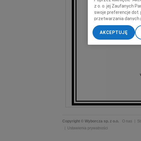
wybitnego pedago
z o. o. jej Zaufanych 
Oso
swoje preferencje dot.
przetwarzania danych 
„Ustawienia zaawansow
AKCEPTUJĘ
My, nasi Zaufani Part
dokładnych danych geol
Przechowywanie informa
treści, badnie odbiorcó
Copyright © Wyborcza sp. z o.o.
O nas
St
Ustawienia prywatności