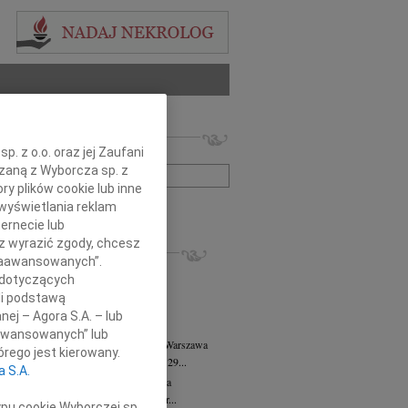
 nekrologów i wspomnień
. z o.o. oraz jej Zaufani
zwisko lub numer ogłoszenia:
ązaną z Wyborcza sp. z
ry plików cookie lub inne
wyświetlania reklam
+ szukanie zaawansowane
ernecie lub
sz wyrazić zgody, chcesz
KROLOGI
 Zaawansowanych”.
8.2026
Warszawa
 dotyczących
anie Wydziału dr hab. Julii Kubisie,...
li podstawą
8.2026
Warszawa
nej – Agora S.A. – lub
j kochanej i dzielnej Marylce Butruk...
aawansowanych” lub
 Tadeusz Duniec
wiek: 79
07.08.2026
Warszawa
rego jest kierowany.
lkim żalem przyjęliśmy wiadomość, że 29...
a S.A.
rzata Kościelska
07.08.2026
Warszawa
u 3 sierpnia 2026 roku zmarła Profesor...
ypu cookie Wyborczej sp.