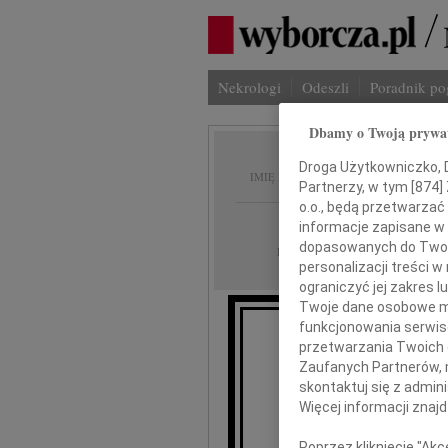
Nekrologi
Odeszli
Poradnik p
Dbamy o Twoją prywa
Maria 
Droga Użytkowniczko, Dr
IMIĘ I NAZWISKO:
Partnerzy, w tym [
874
]
o.o., będą przetwarzać 
Gdańsk, Warszaw
REGION:
informacje zapisane w
dopasowanych do Twoich
01.03.2011
DATA EMISJI:
personalizacji treści 
ograniczyć jej zakres
Twoje dane osobowe mo
funkcjonowania serwisó
Głęboko 
przetwarzania Twoich da
Zaufanych Partnerów, 
skontaktuj się z admin
prof.
Więcej informacji znaj
Poprzez kliknięcie "Ak