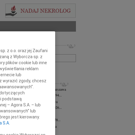
 nekrologów i wspomnień
. z o.o. oraz jej Zaufani
zwisko lub numer ogłoszenia:
ązaną z Wyborcza sp. z
ry plików cookie lub inne
+ szukanie zaawansowane
wyświetlania reklam
ernecie lub
sz wyrazić zgody, chcesz
KROLOGI
 Zaawansowanych”.
 Downarowicz
wiek: 94
07.08.2026
Warszawa
 dotyczących
u 1 sierpnia 2026 roku zmarł w wieku 94...
li podstawą
yna Czerny-Latek
07.08.2026
Warszawa
nej – Agora S.A. – lub
em zawiadamiamy, że dnia 3 sierpnia 2026...
aawansowanych” lub
olińska-Witort
07.08.2026
Warszawa
rego jest kierowany.
u 31 lipca 2026 roku zmarła w wieku 78...
a S.A.
rzata Kościelska
07.08.2026
Warszawa
lkim bólem zawiadamiamy, że 3...
ypu cookie Wyborczej sp.