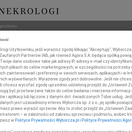
ogrzebowy
tność
Szukaj
Malkin
ogi Użytkowniku, jeśli wyrazisz zgodę klikając "Akceptuję", Wyborcza sp
Imię i na
 Zaufanych Partnerów IAB, jak również Agora S.A. będąca spółką powi
Twoje dane osobowe takie jak adresy IP, adresy e-mail czy identyfikato
 tych plikach do celów marketingowych, w szczególności na potrzeby 
 zainteresowań i preferencji w swoich serwisach, aplikacjach i w Int
w nich wyświetlanych. Wyrażenie zgody jest dobrowolne. Jeśli nie chce
INNE NE
 lub chcesz wycofać zgodę uprzednio udzieloną przejdź do „Ustawień
Jerzy
gą być przetwarzane także do celów badania i mierzenia informacji
W dni
w i aplikacji lub łączone z danymi dot. świadczonych Tobie usług. Jeś
Kryst
nych jest uzasadniony interes Wyborcza sp. z o.o., jej spółki powiąza
u 12 sierpnia 2009 roku zmarł
Z żal
masz prawo wyrazić sprzeciw. Aby to zrobić przejdź do „Ustawień Z
Ewa W
istratorem – w zależności od zakresu sprzeciwu i podmiotu, wobec któ
W dni
dziesz w
Polityce Prywatności Wyborcza.pl
i
Polityce Prywatności Agor
Małgo
Z wie
ceptuję" wyrażasz zgodę na zainstalowanie i przechowywanie plików t