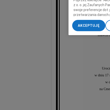
z o. o. jej Zaufanych 
swoje preferencje dot.
B
przetwarzania danych 
„Ustawienia zaawansow
AKCEPTUJĘ
My, nasi Zaufani Part
dokładnych danych geol
znawca c
Przechowywanie informa
treści, badnie odbiorcó
Urocz
w dniu 17 
w 
na Cme