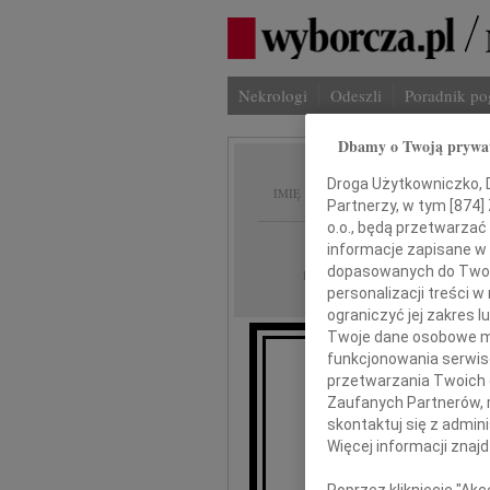
Nekrologi
Odeszli
Poradnik p
Dbamy o Twoją prywa
Borys 
Droga Użytkowniczko, Dr
IMIĘ I NAZWISKO:
Partnerzy, w tym [
874
]
o.o., będą przetwarzać 
Warszawa
REGION:
informacje zapisane w
dopasowanych do Twoich
14.08.2009
DATA EMISJI:
personalizacji treści 
ograniczyć jej zakres
Twoje dane osobowe mo
funkcjonowania serwisó
przetwarzania Twoich da
W dni
Zaufanych Partnerów, 
skontaktuj się z admin
Więcej informacji znaj
Poprzez kliknięcie "Ak