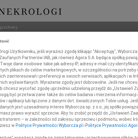
ogrzebowy
tność
Szukaj
ogi Użytkowniku, jeśli wyrazisz zgodę klikając "Akceptuję", Wyborcza sp
Imię i na
 Zaufanych Partnerów IAB, jak również Agora S.A. będąca spółką powi
Twoje dane osobowe takie jak adresy IP, adresy e-mail czy identyfikato
 tych plikach do celów marketingowych, w szczególności na potrzeby 
 zainteresowań i preferencji w swoich serwisach, aplikacjach i w Int
w nich wyświetlanych. Wyrażenie zgody jest dobrowolne. Jeśli nie chce
INNE NE
 lub chcesz wycofać zgodę uprzednio udzieloną przejdź do „Ustawień
Tadeu
gą być przetwarzane także do celów badania i mierzenia informacji
Z duż
w i aplikacji lub łączone z danymi dot. świadczonych Tobie usług. Jeś
31.0
Panu dr n. med.
nych jest uzasadniony interes Wyborcza sp. z o.o., jej spółki powiąza
Wyraz
masz prawo wyrazić sprzeciw. Aby to zrobić przejdź do „Ustawień Z
hałowi Chudzikowi
29.0
istratorem – w zależności od zakresu sprzeciwu i podmiotu, wobec któ
Wyraz
dziesz w
Polityce Prywatności Wyborcza.pl
i
Polityce Prywatności Agor
27.0
Pani 
ceptuję" wyrażasz zgodę na zainstalowanie i przechowywanie plików t
azy głębokiego współczucia