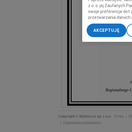
z o. o. jej Zaufanych 
swoje preferencje dot.
przetwarzania danych 
„Ustawienia zaawansow
AKCEPTUJĘ
My, nasi Zaufani Part
dokładnych danych geol
Przechowywanie informa
treści, badnie odbiorcó
z
Regionalnego Ce
Copyright © Wyborcza sp. z o.o.
O nas
St
Ustawienia prywatności