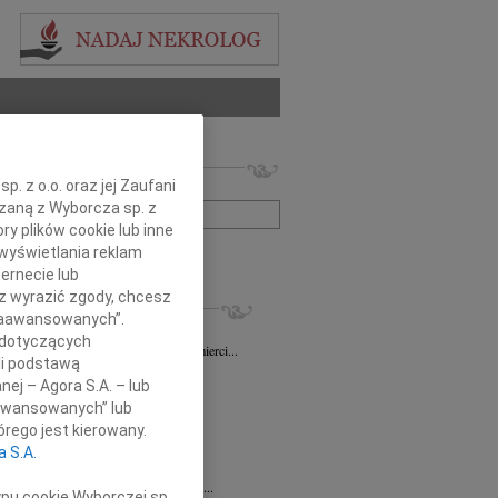
 nekrologów i wspomnień
. z o.o. oraz jej Zaufani
zwisko lub numer ogłoszenia:
ązaną z Wyborcza sp. z
ry plików cookie lub inne
wyświetlania reklam
+ szukanie zaawansowane
ernecie lub
sz wyrazić zgody, chcesz
KROLOGI
 Zaawansowanych”.
sz Gapiński
03.08.2026
Łódź
 dotyczących
ym żalem przyjęliśmy wiadomość o śmierci...
li podstawą
7.2026
Łódź
nej – Agora S.A. – lub
y głębokiego współczucia dla...
aawansowanych” lub
7.2026
Łódź
rego jest kierowany.
y współczucia Pani Janinie...
a S.A.
7.2026
Łódź
Joannie Nowińskiej wyrazy głębokiego...
ypu cookie Wyborczej sp.