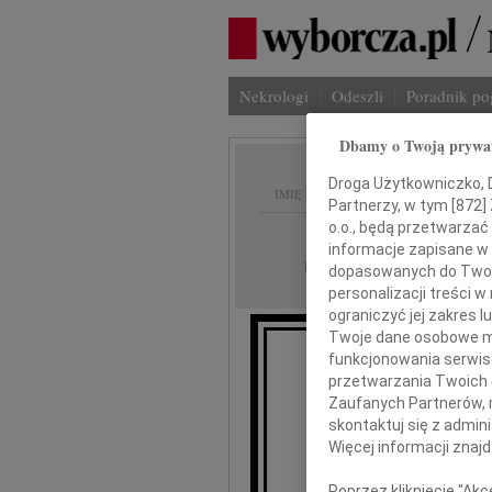
Nekrologi
Odeszli
Poradnik p
Dbamy o Twoją prywa
Droga Użytkowniczko, Dr
IMIĘ I NAZWISKO:
Partnerzy, w tym [
872
]
o.o., będą przetwarzać 
Łódź
REGION:
informacje zapisane w
01.03.2011
DATA EMISJI:
dopasowanych do Twoich
personalizacji treści 
ograniczyć jej zakres
Twoje dane osobowe mo
funkcjonowania serwisó
przetwarzania Twoich da
Zaufanych Partnerów, 
Mic
skontaktuj się z admin
Więcej informacji znaj
Poprzez kliknięcie "Ak
wyr