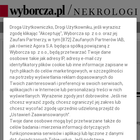
Dbamy o Twoją prywatność
Nekrologi
Odeszli
Poradnik pogrzebowy
Droga Użytkowniczko, Drogi Użytkowniku, jeśli wyrazisz
zgodę klikając "Akceptuję", Wyborcza sp. z o.o. oraz jej
Zaufani Partnerzy, w tym [
872
] Zaufanych Partnerów IAB,
jak również Agora S.A. będąca spółką powiązaną z
Włodzimierz Furman
Wyborcza sp. z o.o., będą przetwarzać Twoje dane
IMIĘ I NAZWISKO:
osobowe takie jak adresy IP, adresy e-mail czy
identyfikatory plików cookie lub inne informacje zapisane w
Warszawa
REGION:
tych plikach do celów marketingowych, w szczególności
na potrzeby wyświetlania reklam dopasowanych do
30.10.2009
DATA EMISJI:
Twoich zainteresowań i preferencji w swoich serwisach,
aplikacjach i w Internecie lub personalizacji treści w nich
wyświetlanych. Wyrażenie zgody jest dobrowolne. Jeśli nie
chcesz wyrazić zgody, chcesz ograniczyć jej zakres lub
chcesz wycofać zgodę uprzednio udzieloną przejdź do
W dniu 24 października 2009 roku
„Ustawień Zaawansowanych”.
Twoje dane osobowe mogą być przetwarzane także do
odszedł od nas, przeżywszy 79 lat, nasz ukochan
celów badania i mierzenia informacji dotyczących
funkcjonowania serwisów i aplikacji lub łączone z danymi
dot. świadczonych Tobie usług. Jeśli podstawą