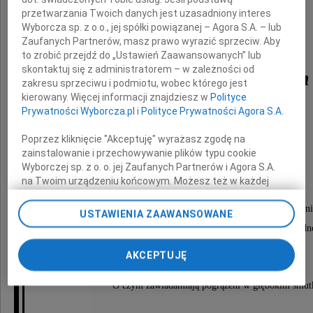
przetwarzania Twoich danych jest uzasadniony interes
Wyborcza sp. z o.o., jej spółki powiązanej – Agora S.A. – lub
Zaufanych Partnerów, masz prawo wyrazić sprzeciw. Aby
to zrobić przejdź do „Ustawień Zaawansowanych” lub
skontaktuj się z administratorem – w zależności od
Włodzimierz Furman
zakresu sprzeciwu i podmiotu, wobec którego jest
kierowany. Więcej informacji znajdziesz w
Polityce
Prywatności Wyborcza.pl
i
Polityce Prywatności Agora S.A.
doktor nauk medycznych - radiolog
Poprzez kliknięcie "Akceptuję" wyrażasz zgodę na
zainstalowanie i przechowywanie plików typu cookie
Wyborczej sp. z o. o. jej Zaufanych Partnerów i Agora S.A.
Nabożeństwo żałobne odbędzie się
na Twoim urządzeniu końcowym. Możesz też w każdej
3 listopada 2009 roku o godzinie 11.50
chwili zmienić swoje preferencje dot. plików cookie,
ponownie wywołując narzędzie do zarządzania Twoimi
w kościele św. Wincentego (murowany) na Bródni
USTAWIENIA ZAAWANSOWANE
preferencjami dot. przetwarzania danych poprzez
po którym nastąpi odprowadzenie na Cmentarz Bródn
odnośnik „Ustawienia prywatności” w stopce serwisu i
do grobu rodzinnego.
przechodząc do sekcji „Ustawienia zaawansowane”.
AKCEPTUJĘ
Zmiana ustawień plików cookie możliwa jest także za
pomocą ustawień przeglądarki.
O czym zawiadamiają pogrążeni w głębokim smut
My, nasi Zaufani Partnerzy i Agora S.A. możemy