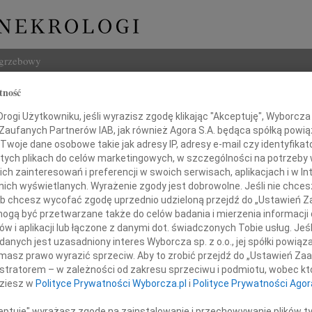
ogrzebowy
tność
Szukaj
Bartosińska
ogi Użytkowniku, jeśli wyrazisz zgodę klikając "Akceptuję", Wyborcza sp
Imię i na
 Zaufanych Partnerów IAB, jak również Agora S.A. będąca spółką powi
Twoje dane osobowe takie jak adresy IP, adresy e-mail czy identyfikato
 tych plikach do celów marketingowych, w szczególności na potrzeby 
 zainteresowań i preferencji w swoich serwisach, aplikacjach i w Int
w nich wyświetlanych. Wyrażenie zgody jest dobrowolne. Jeśli nie chce
INNE NE
 lub chcesz wycofać zgodę uprzednio udzieloną przejdź do „Ustawień
05.0
gą być przetwarzane także do celów badania i mierzenia informacji
Nasze
w i aplikacji lub łączone z danymi dot. świadczonych Tobie usług. Jeś
04.0
Drogiemu Koledze
nych jest uzasadniony interes Wyborcza sp. z o.o., jej spółki powiąza
Panu 
masz prawo wyrazić sprzeciw. Aby to zrobić przejdź do „Ustawień Z
Zofia
istratorem – w zależności od zakresu sprzeciwu i podmiotu, wobec któ
Bogdanowi Rartosińskiemu
Nasze
dziesz w
Polityce Prywatności Wyborcza.pl
i
Polityce Prywatności Agor
31.0
Droga
azy głębokiego współczucia
ceptuję" wyrażasz zgodę na zainstalowanie i przechowywanie plików t