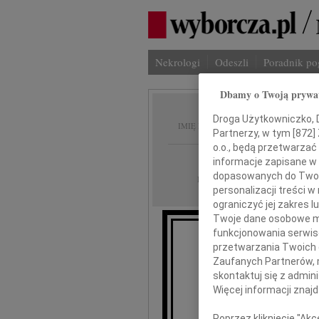
Nekrologi
Odeszli
Poradnik p
Dbamy o Twoją prywa
Maria 
Droga Użytkowniczko, Dr
IMIĘ I NAZWISKO:
Partnerzy, w tym [
872
]
o.o., będą przetwarzać 
Gdańsk
REGION:
informacje zapisane w
dopasowanych do Twoich
28.02.2011
DATA EMISJI:
personalizacji treści 
ograniczyć jej zakres
Twoje dane osobowe mo
funkcjonowania serwisó
przetwarzania Twoich da
Zaufanych Partnerów, 
skontaktuj się z admin
dr. inż. 
Więcej informacji znaj
wyr
Poprzez kliknięcie "Ak