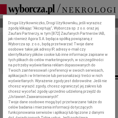
Dbamy o Twoją prywatność
Nekrologi
Odeszli
Poradnik pogrzebowy
Droga Użytkowniczko, Drogi Użytkowniku, jeśli wyrazisz
zgodę klikając "Akceptuję", Wyborcza sp. z o.o. oraz jej
Zaufani Partnerzy, w tym [
872
] Zaufanych Partnerów IAB,
jak również Agora S.A. będąca spółką powiązaną z
Wyborcza sp. z o.o., będą przetwarzać Twoje dane
IMIĘ I NAZWISKO:
osobowe takie jak adresy IP, adresy e-mail czy
identyfikatory plików cookie lub inne informacje zapisane w
Gdańsk
REGION:
tych plikach do celów marketingowych, w szczególności
28.02.2011
DATA EMISJI:
na potrzeby wyświetlania reklam dopasowanych do
Twoich zainteresowań i preferencji w swoich serwisach,
aplikacjach i w Internecie lub personalizacji treści w nich
wyświetlanych. Wyrażenie zgody jest dobrowolne. Jeśli nie
chcesz wyrazić zgody, chcesz ograniczyć jej zakres lub
"Dobrem jest nie samo życie,
chcesz wycofać zgodę uprzednio udzieloną przejdź do
lecz piękne życie"
„Ustawień Zaawansowanych”.
Seneka
Twoje dane osobowe mogą być przetwarzane także do
Z głębokim żalem przyjęliśmy wiadomość
celów badania i mierzenia informacji dotyczących
o śmieci naszej Koleżanki, Nestorki
funkcjonowania serwisów i aplikacji lub łączone z danymi
Związku Nauczycielstwa Polskiego w Gdyni,
dot. świadczonych Tobie usług. Jeśli podstawą