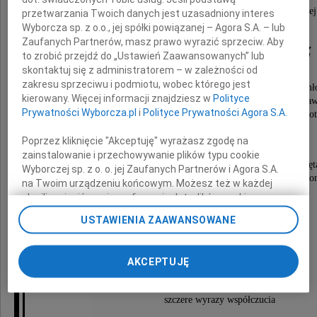
Kombatantki Tajnej Organizacji Nauczycielskiej
przetwarzania Twoich danych jest uzasadniony interes
Wyborcza sp. z o.o., jej spółki powiązanej – Agora S.A. – lub
Zaufanych Partnerów, masz prawo wyrazić sprzeciw. Aby
mgr Marii Wujtewicz
to zrobić przejdź do „Ustawień Zaawansowanych” lub
skontaktuj się z administratorem – w zależności od
zakresu sprzeciwu i podmiotu, wobec którego jest
wspaniałego Pedagoga, Wychowawcy wielu pokoleń mło
kierowany. Więcej informacji znajdziesz w
Polityce
Wielokrotnie odznaczonej, między innymi: Krzyżem Kaw
Prywatności Wyborcza.pl
i
Polityce Prywatności Agora S.A.
Orderu Odrodzenia Polski, Złotym Krzyżem Zasługi, Medalem KEN, Zł
Tajnej Organizacji Nauczycielskiej,
Medalem Gdyni Civitas e Mari.
Poprzez kliknięcie "Akceptuję" wyrażasz zgodę na
zainstalowanie i przechowywanie plików typu cookie
W naszej pamięci pozostanie na zawsze Jej uśmiechnięt
Wyborczej sp. z o. o. jej Zaufanych Partnerów i Agora S.A.
i dobre słowa, których nigdy nie szczędziła ludzio
na Twoim urządzeniu końcowym. Możesz też w każdej
chwili zmienić swoje preferencje dot. plików cookie,
Rodzinie
ponownie wywołując narzędzie do zarządzania Twoimi
USTAWIENIA ZAAWANSOWANE
preferencjami dot. przetwarzania danych poprzez
odnośnik „Ustawienia prywatności” w stopce serwisu i
zmarłej Koleżanki
przechodząc do sekcji „Ustawienia zaawansowane”.
AKCEPTUJĘ
Zmiana ustawień plików cookie możliwa jest także za
składamy
pomocą ustawień przeglądarki.
szczere wyrazy współczucia
My, nasi Zaufani Partnerzy i Agora S.A. możemy