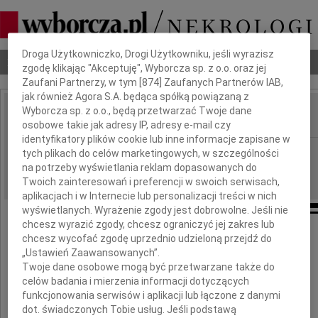
Dbamy o Twoją prywatność
Droga Użytkowniczko, Drogi Użytkowniku, jeśli wyrazisz
Nekrologi
Odeszli
Poradnik pogrzebowy
zgodę klikając "Akceptuję", Wyborcza sp. z o.o. oraz jej
Zaufani Partnerzy, w tym [
874
] Zaufanych Partnerów IAB,
jak również Agora S.A. będąca spółką powiązaną z
Wyborcza sp. z o.o., będą przetwarzać Twoje dane
osobowe takie jak adresy IP, adresy e-mail czy
IMIĘ I NAZWISKO:
identyfikatory plików cookie lub inne informacje zapisane w
Kraków
REGION:
tych plikach do celów marketingowych, w szczególności
na potrzeby wyświetlania reklam dopasowanych do
26.02.2011
DATA EMISJI:
Twoich zainteresowań i preferencji w swoich serwisach,
aplikacjach i w Internecie lub personalizacji treści w nich
wyświetlanych. Wyrażenie zgody jest dobrowolne. Jeśli nie
chcesz wyrazić zgody, chcesz ograniczyć jej zakres lub
chcesz wycofać zgodę uprzednio udzieloną przejdź do
Panu
„Ustawień Zaawansowanych”.
Twoje dane osobowe mogą być przetwarzane także do
celów badania i mierzenia informacji dotyczących
Januszowi Kotowi
funkcjonowania serwisów i aplikacji lub łączone z danymi
dot. świadczonych Tobie usług. Jeśli podstawą