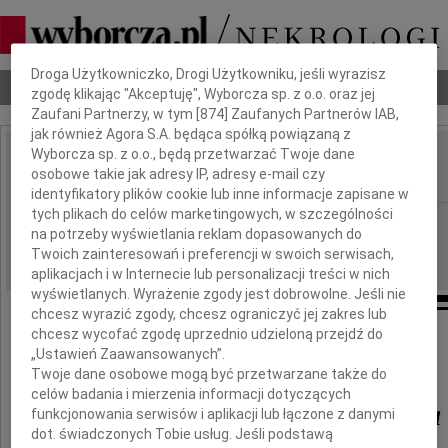
Dbamy o Twoją prywatność
Droga Użytkowniczko, Drogi Użytkowniku, jeśli wyrazisz
Nekrologi
Odeszli
Poradnik pogrzebowy
zgodę klikając "Akceptuję", Wyborcza sp. z o.o. oraz jej
Zaufani Partnerzy, w tym [
874
] Zaufanych Partnerów IAB,
jak również Agora S.A. będąca spółką powiązaną z
Wyborcza sp. z o.o., będą przetwarzać Twoje dane
Mieczysław Zapióra
osobowe takie jak adresy IP, adresy e-mail czy
IMIĘ I NAZWISKO:
identyfikatory plików cookie lub inne informacje zapisane w
tych plikach do celów marketingowych, w szczególności
Warszawa
REGION:
na potrzeby wyświetlania reklam dopasowanych do
29.10.2009
DATA EMISJI:
Twoich zainteresowań i preferencji w swoich serwisach,
aplikacjach i w Internecie lub personalizacji treści w nich
wyświetlanych. Wyrażenie zgody jest dobrowolne. Jeśli nie
chcesz wyrazić zgody, chcesz ograniczyć jej zakres lub
chcesz wycofać zgodę uprzednio udzieloną przejdź do
W 10. rocznicę zaginięcia
„Ustawień Zaawansowanych”.
odbędzie się symboliczny pogrzeb
Twoje dane osobowe mogą być przetwarzane także do
celów badania i mierzenia informacji dotyczących
Mieczysława Zapióra
funkcjonowania serwisów i aplikacji lub łączone z danymi
dot. świadczonych Tobie usług. Jeśli podstawą