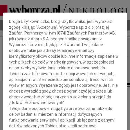
Dbamy o Twoją prywatność
Droga Użytkowniczko, Drogi Użytkowniku, jeśli wyrazisz
Nekrologi
Odeszli
Poradnik pogrzebowy
zgodę klikając "Akceptuję", Wyborcza sp. z o.o. oraz jej
Zaufani Partnerzy, w tym [
874
] Zaufanych Partnerów IAB,
jak również Agora S.A. będąca spółką powiązaną z
Wyborcza sp. z o.o., będą przetwarzać Twoje dane
osobowe takie jak adresy IP, adresy e-mail czy
IMIĘ I NAZWISKO:
identyfikatory plików cookie lub inne informacje zapisane w
Bydgoszcz
tych plikach do celów marketingowych, w szczególności
REGION:
na potrzeby wyświetlania reklam dopasowanych do
25.02.2011
DATA EMISJI:
Twoich zainteresowań i preferencji w swoich serwisach,
aplikacjach i w Internecie lub personalizacji treści w nich
wyświetlanych. Wyrażenie zgody jest dobrowolne. Jeśli nie
chcesz wyrazić zgody, chcesz ograniczyć jej zakres lub
chcesz wycofać zgodę uprzednio udzieloną przejdź do
Jerzemu Woźniakowi
„Ustawień Zaawansowanych”.
Twoje dane osobowe mogą być przetwarzane także do
celów badania i mierzenia informacji dotyczących
wyrazy głębokiego współczucia
funkcjonowania serwisów i aplikacji lub łączone z danymi
z powodu śmierci
dot. świadczonych Tobie usług. Jeśli podstawą