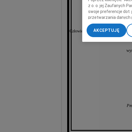
z o. o. jej Zaufanych 
długoletni
swoje preferencje dot.
Planowan
przetwarzania danych 
Zastępcy Dy
„Ustawienia zaawansow
Planowania Prze
AKCEPTUJĘ
Człowieka, który odegrał niezwykle 
My, nasi Zaufani Part
wojew
dokładnych danych geol
Przechowywanie informa
wyr
treści, badnie odbiorcó
Pre