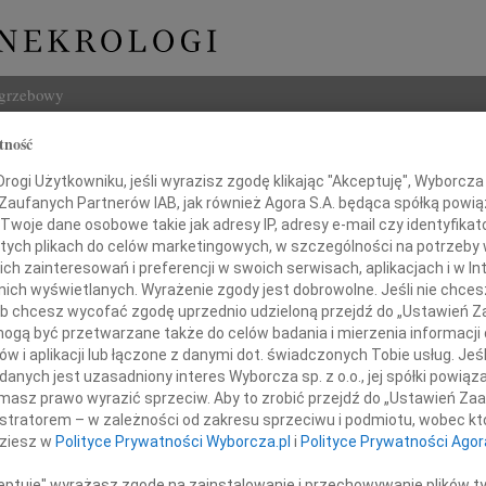
ogrzebowy
tność
Szukaj
 Ziemkowski
ogi Użytkowniku, jeśli wyrazisz zgodę klikając "Akceptuję", Wyborcza sp
Imię i na
 Zaufanych Partnerów IAB, jak również Agora S.A. będąca spółką powi
Twoje dane osobowe takie jak adresy IP, adresy e-mail czy identyfikato
 tych plikach do celów marketingowych, w szczególności na potrzeby 
 zainteresowań i preferencji w swoich serwisach, aplikacjach i w Int
w nich wyświetlanych. Wyrażenie zgody jest dobrowolne. Jeśli nie chce
INNE NE
 lub chcesz wycofać zgodę uprzednio udzieloną przejdź do „Ustawień
06.0
gą być przetwarzane także do celów badania i mierzenia informacji
Sylwi
w i aplikacji lub łączone z danymi dot. świadczonych Tobie usług. Jeś
05.0
utkiem przyjąłem wiadomość o śmierci
nych jest uzasadniony interes Wyborcza sp. z o.o., jej spółki powiąza
Arlec
masz prawo wyrazić sprzeciw. Aby to zrobić przejdź do „Ustawień Z
30.0
istratorem – w zależności od zakresu sprzeciwu i podmiotu, wobec któ
Pani 
dziesz w
Polityce Prywatności Wyborcza.pl
i
Polityce Prywatności Agor
na Ziemkowskiego
Janus
Z głę
ceptuję" wyrażasz zgodę na zainstalowanie i przechowywanie plików t