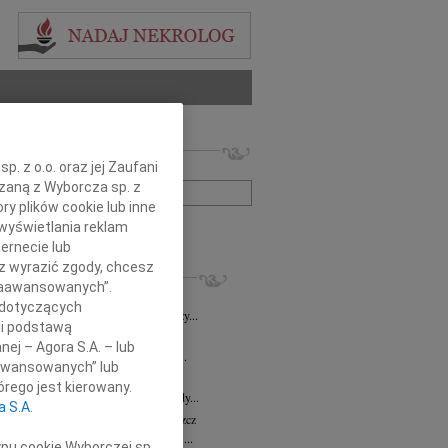
 nekrologów i wspomnień
. z o.o. oraz jej Zaufani
zwisko lub numer ogłoszenia:
ązaną z Wyborcza sp. z
ry plików cookie lub inne
wyświetlania reklam
+ szukanie zaawansowane
ernecie lub
sz wyrazić zgody, chcesz
KROLOGI
 Zaawansowanych”.
8.2026
Bydgoszcz
 dotyczących
i Kramkowskiej wraz z Rodziną wyrazy...
li podstawą
8.2026
Bydgoszcz
nej – Agora S.A. – lub
ie Stanisławskiej oraz Jej Najbliższym...
aawansowanych” lub
7.2026
Bydgoszcz
rego jest kierowany.
Elżbiecie Skwierzyńskiej Członkini Rady...
a S.A.
z Ostoja-Zagórski
15.07.2026
Bydgoszcz
bokim smutkiem żegnamy prof. dr. hab....
ypu cookie Wyborczej sp.