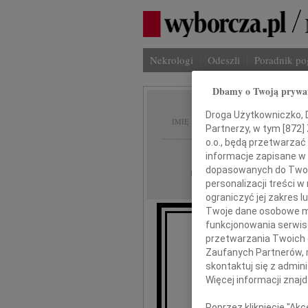
Nekrologi
Odeszli
Poradnik p
Dbamy o Twoją prywa
Julian
Droga Użytkowniczko, Dr
IMIĘ I NAZWISKO:
Partnerzy, w tym [
872
]
o.o., będą przetwarzać 
Bydgoszcz
REGION:
informacje zapisane w
dopasowanych do Twoich
25.02.2011
DATA EMISJI:
personalizacji treści 
ograniczyć jej zakres
Twoje dane osobowe mo
funkcjonowania serwisó
Z wielkim sm
przetwarzania Twoich da
Zaufanych Partnerów, 
skontaktuj się z admin
Więcej informacji znaj
Julia
Poprzez kliknięcie "Ak