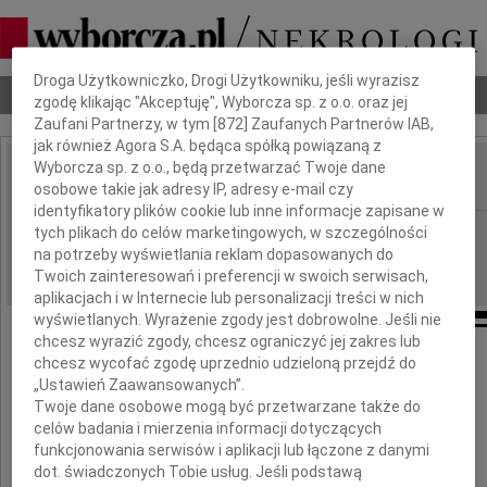
Dbamy o Twoją prywatność
Droga Użytkowniczko, Drogi Użytkowniku, jeśli wyrazisz
Nekrologi
Odeszli
Poradnik pogrzebowy
zgodę klikając "Akceptuję", Wyborcza sp. z o.o. oraz jej
Zaufani Partnerzy, w tym [
872
] Zaufanych Partnerów IAB,
jak również Agora S.A. będąca spółką powiązaną z
Wyborcza sp. z o.o., będą przetwarzać Twoje dane
osobowe takie jak adresy IP, adresy e-mail czy
IMIĘ I NAZWISKO:
identyfikatory plików cookie lub inne informacje zapisane w
Rzeszów
tych plikach do celów marketingowych, w szczególności
REGION:
na potrzeby wyświetlania reklam dopasowanych do
25.02.2011
DATA EMISJI:
Twoich zainteresowań i preferencji w swoich serwisach,
aplikacjach i w Internecie lub personalizacji treści w nich
wyświetlanych. Wyrażenie zgody jest dobrowolne. Jeśli nie
chcesz wyrazić zgody, chcesz ograniczyć jej zakres lub
Z powodu śmierci
chcesz wycofać zgodę uprzednio udzieloną przejdź do
„Ustawień Zaawansowanych”.
Twoje dane osobowe mogą być przetwarzane także do
Mamy
celów badania i mierzenia informacji dotyczących
funkcjonowania serwisów i aplikacji lub łączone z danymi
dot. świadczonych Tobie usług. Jeśli podstawą
wyrazy współczucia