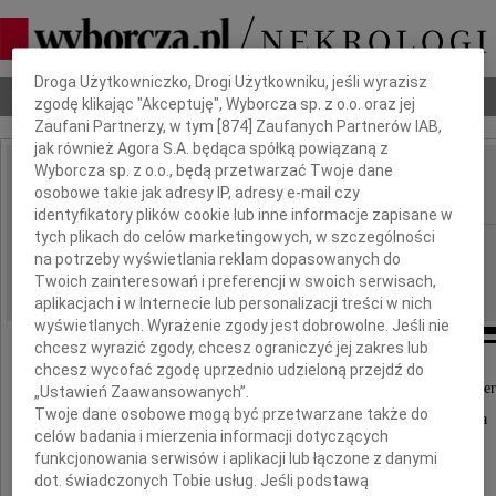
Dbamy o Twoją prywatność
Droga Użytkowniczko, Drogi Użytkowniku, jeśli wyrazisz
Nekrologi
Odeszli
Poradnik pogrzebowy
zgodę klikając "Akceptuję", Wyborcza sp. z o.o. oraz jej
Zaufani Partnerzy, w tym [
874
] Zaufanych Partnerów IAB,
jak również Agora S.A. będąca spółką powiązaną z
Wyborcza sp. z o.o., będą przetwarzać Twoje dane
Tomasz Kleka
osobowe takie jak adresy IP, adresy e-mail czy
IMIĘ I NAZWISKO:
identyfikatory plików cookie lub inne informacje zapisane w
tych plikach do celów marketingowych, w szczególności
Szczecin
REGION:
na potrzeby wyświetlania reklam dopasowanych do
23.02.2011
DATA EMISJI:
Twoich zainteresowań i preferencji w swoich serwisach,
aplikacjach i w Internecie lub personalizacji treści w nich
wyświetlanych. Wyrażenie zgody jest dobrowolne. Jeśli nie
chcesz wyrazić zgody, chcesz ograniczyć jej zakres lub
chcesz wycofać zgodę uprzednio udzieloną przejdź do
Z głębokim żalem przyjęliśmy wiadomość o śmier
„Ustawień Zaawansowanych”.
Twoje dane osobowe mogą być przetwarzane także do
naszego długoletniego, cenionego pracownika
celów badania i mierzenia informacji dotyczących
funkcjonowania serwisów i aplikacji lub łączone z danymi
Tomasza Kleki
dot. świadczonych Tobie usług. Jeśli podstawą