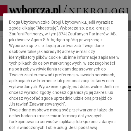
Dbamy o Twoją prywatność
Droga Użytkowniczko, Drogi Użytkowniku, jeśli wyrazisz
Nekrologi
Odeszli
Poradnik pogrzebowy
zgodę klikając "Akceptuję", Wyborcza sp. z o.o. oraz jej
Zaufani Partnerzy, w tym [
874
] Zaufanych Partnerów IAB,
jak również Agora S.A. będąca spółką powiązaną z
Wyborcza sp. z o.o., będą przetwarzać Twoje dane
Barbara Bereś
osobowe takie jak adresy IP, adresy e-mail czy
IMIĘ I NAZWISKO:
identyfikatory plików cookie lub inne informacje zapisane w
tych plikach do celów marketingowych, w szczególności
Rzeszów
REGION:
na potrzeby wyświetlania reklam dopasowanych do
19.02.2011
DATA EMISJI:
Twoich zainteresowań i preferencji w swoich serwisach,
aplikacjach i w Internecie lub personalizacji treści w nich
wyświetlanych. Wyrażenie zgody jest dobrowolne. Jeśli nie
chcesz wyrazić zgody, chcesz ograniczyć jej zakres lub
chcesz wycofać zgodę uprzednio udzieloną przejdź do
Nie pytamy, dlaczego musiałaś odejść.
„Ustawień Zaawansowanych”.
Dziękujemy, że byłaś.
Twoje dane osobowe mogą być przetwarzane także do
celów badania i mierzenia informacji dotyczących
funkcjonowania serwisów i aplikacji lub łączone z danymi
Basiu
dot. świadczonych Tobie usług. Jeśli podstawą