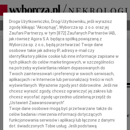
Dbamy o Twoją prywatność
Droga Użytkowniczko, Drogi Użytkowniku, jeśli wyrazisz
Nekrologi
Odeszli
Poradnik pogrzebowy
zgodę klikając "Akceptuję", Wyborcza sp. z o.o. oraz jej
Zaufani Partnerzy, w tym [
872
] Zaufanych Partnerów IAB,
jak również Agora S.A. będąca spółką powiązaną z
Wyborcza sp. z o.o., będą przetwarzać Twoje dane
osobowe takie jak adresy IP, adresy e-mail czy
IMIĘ I NAZWISKO:
identyfikatory plików cookie lub inne informacje zapisane w
Wrocław
tych plikach do celów marketingowych, w szczególności
REGION:
na potrzeby wyświetlania reklam dopasowanych do
28.10.2009
DATA EMISJI:
Twoich zainteresowań i preferencji w swoich serwisach,
aplikacjach i w Internecie lub personalizacji treści w nich
wyświetlanych. Wyrażenie zgody jest dobrowolne. Jeśli nie
chcesz wyrazić zgody, chcesz ograniczyć jej zakres lub
chcesz wycofać zgodę uprzednio udzieloną przejdź do
Panu
„Ustawień Zaawansowanych”.
Twoje dane osobowe mogą być przetwarzane także do
dr. inż. Jackowi Dudkiewiczow
celów badania i mierzenia informacji dotyczących
funkcjonowania serwisów i aplikacji lub łączone z danymi
wyrazy głębokiego współczucia
dot. świadczonych Tobie usług. Jeśli podstawą