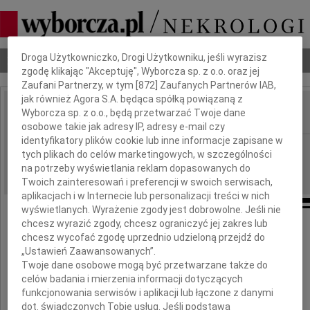
Dbamy o Twoją prywatność
Droga Użytkowniczko, Drogi Użytkowniku, jeśli wyrazisz
Nekrologi
Odeszli
Poradnik pogrzebowy
zgodę klikając "Akceptuję", Wyborcza sp. z o.o. oraz jej
Zaufani Partnerzy, w tym [
872
] Zaufanych Partnerów IAB,
jak również Agora S.A. będąca spółką powiązaną z
Wyborcza sp. z o.o., będą przetwarzać Twoje dane
IMIĘ I NAZWISKO:
osobowe takie jak adresy IP, adresy e-mail czy
identyfikatory plików cookie lub inne informacje zapisane w
Szczecin
REGION:
tych plikach do celów marketingowych, w szczególności
17.02.2011
na potrzeby wyświetlania reklam dopasowanych do
DATA EMISJI:
Twoich zainteresowań i preferencji w swoich serwisach,
aplikacjach i w Internecie lub personalizacji treści w nich
wyświetlanych. Wyrażenie zgody jest dobrowolne. Jeśli nie
chcesz wyrazić zgody, chcesz ograniczyć jej zakres lub
chcesz wycofać zgodę uprzednio udzieloną przejdź do
Naszemu Koledze
„Ustawień Zaawansowanych”.
Twoje dane osobowe mogą być przetwarzane także do
celów badania i mierzenia informacji dotyczących
Zbigniewowi Matkowskiemu
funkcjonowania serwisów i aplikacji lub łączone z danymi
dot. świadczonych Tobie usług. Jeśli podstawą