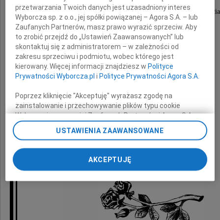
przetwarzania Twoich danych jest uzasadniony interes
wyrazy głębokiego współczucia i słowa wsparcia
Wyborcza sp. z o.o., jej spółki powiązanej – Agora S.A. – lub
z powodu śmierci
Zaufanych Partnerów, masz prawo wyrazić sprzeciw. Aby
to zrobić przejdź do „Ustawień Zaawansowanych” lub
skontaktuj się z administratorem – w zależności od
Ojca
zakresu sprzeciwu i podmiotu, wobec którego jest
kierowany. Więcej informacji znajdziesz w
Polityce
Prywatności Wyborcza.pl
i
Polityce Prywatności Agora S.A.
składają
Poprzez kliknięcie "Akceptuję" wyrażasz zgodę na
zainstalowanie i przechowywanie plików typu cookie
Wyborczej sp. z o. o. jej Zaufanych Partnerów i Agora S.A.
koleżanki i koledzy z firmy FOSFAN S.A.
na Twoim urządzeniu końcowym. Możesz też w każdej
USTAWIENIA ZAAWANSOWANE
chwili zmienić swoje preferencje dot. plików cookie,
ponownie wywołując narzędzie do zarządzania Twoimi
preferencjami dot. przetwarzania danych poprzez
AKCEPTUJĘ
odnośnik „Ustawienia prywatności” w stopce serwisu i
przechodząc do sekcji „Ustawienia zaawansowane”.
Zmiana ustawień plików cookie możliwa jest także za
pomocą ustawień przeglądarki.
My, nasi Zaufani Partnerzy i Agora S.A. możemy