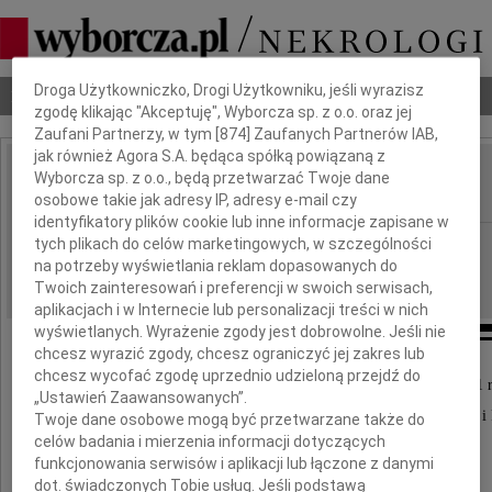
Dbamy o Twoją prywatność
Droga Użytkowniczko, Drogi Użytkowniku, jeśli wyrazisz
Nekrologi
Odeszli
Poradnik pogrzebowy
zgodę klikając "Akceptuję", Wyborcza sp. z o.o. oraz jej
Zaufani Partnerzy, w tym [
874
] Zaufanych Partnerów IAB,
jak również Agora S.A. będąca spółką powiązaną z
Władysław Pihan
Wyborcza sp. z o.o., będą przetwarzać Twoje dane
IMIĘ I NAZWISKO:
osobowe takie jak adresy IP, adresy e-mail czy
identyfikatory plików cookie lub inne informacje zapisane w
Szczecin
tych plikach do celów marketingowych, w szczególności
REGION:
na potrzeby wyświetlania reklam dopasowanych do
15.02.2011
DATA EMISJI:
Twoich zainteresowań i preferencji w swoich serwisach,
aplikacjach i w Internecie lub personalizacji treści w nich
wyświetlanych. Wyrażenie zgody jest dobrowolne. Jeśli nie
chcesz wyrazić zgody, chcesz ograniczyć jej zakres lub
chcesz wycofać zgodę uprzednio udzieloną przejdź do
Z głębokim żalem zawiadamiamy, że dnia 11 lutego 2011 
„Ustawień Zaawansowanych”.
w wieku 86 lat nasz najukochańszy Mąż, Ojciec, Dziadek i
Twoje dane osobowe mogą być przetwarzane także do
celów badania i mierzenia informacji dotyczących
funkcjonowania serwisów i aplikacji lub łączone z danymi
dot. świadczonych Tobie usług. Jeśli podstawą