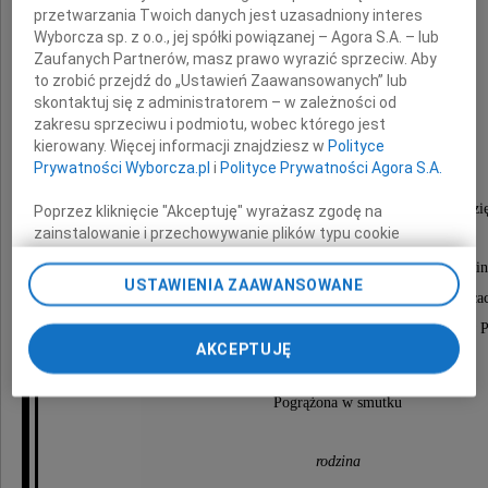
przetwarzania Twoich danych jest uzasadniony interes
Wyborcza sp. z o.o., jej spółki powiązanej – Agora S.A. – lub
Zaufanych Partnerów, masz prawo wyrazić sprzeciw. Aby
to zrobić przejdź do „Ustawień Zaawansowanych” lub
skontaktuj się z administratorem – w zależności od
Władysław Pihan
zakresu sprzeciwu i podmiotu, wobec którego jest
kierowany. Więcej informacji znajdziesz w
Polityce
Prywatności Wyborcza.pl
i
Polityce Prywatności Agora S.A.
Żył godnie i uczciwie, pozostawił po sobie trwały ślad. Dz
Poprzez kliknięcie "Akceptuję" wyrażasz zgodę na
zainstalowanie i przechowywanie plików typu cookie
Wyborczej sp. z o. o. jej Zaufanych Partnerów i Agora S.A.
Msza żałobna odbędzie się 15 lutego 2011 roku o godzin
na Twoim urządzeniu końcowym. Możesz też w każdej
USTAWIENIA ZAAWANSOWANE
chwili zmienić swoje preferencje dot. plików cookie,
w kaplicy pogrzebowej przy cmentarzu w Pyrzyca
ponownie wywołując narzędzie do zarządzania Twoimi
Pogrzeb po mszy żałobnej na cmentarzu komunalnym w P
preferencjami dot. przetwarzania danych poprzez
AKCEPTUJĘ
odnośnik „Ustawienia prywatności” w stopce serwisu i
przechodząc do sekcji „Ustawienia zaawansowane”.
Pogrążona w smutku
Zmiana ustawień plików cookie możliwa jest także za
pomocą ustawień przeglądarki.
rodzina
My, nasi Zaufani Partnerzy i Agora S.A. możemy