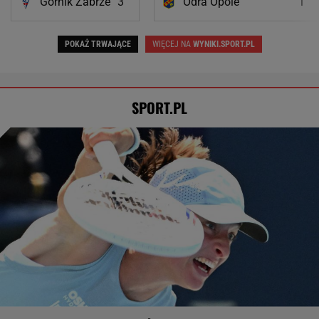
Górnik Zabrze
3
Odra Opole
1
POKAŻ TRWAJĄCE
WIĘCEJ NA
WYNIKI.SPORT.PL
SPORT.PL