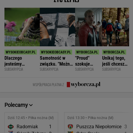
Dlaczego
Samotność w
"Proud"
Unikaj tego,
jesteśmy
związku. "Można
szokuje
jeśli chcesz
SUBSKRYPCJA
SUBSKRYPCJA
SUBSKRYPCJA
SUBSKRYPCJA
permanentnie
być kochaną i
odważnymi
znacznie
zmęczeni? "Te
jednocześnie czuć
scenami.
opóźnić
same grzechy
się samotną"
Rozmawiamy
starczą
WSPÓŁPRACA PŁATNA Z
główne"
z twórcami
demencję
scen
intymnych
Polecamy
Dziś 12:45 • Piłka nożna (M)
Dziś 13:30 • Piłka nożna (M)
Radomiak
1
Puszcza Niepołomice
3