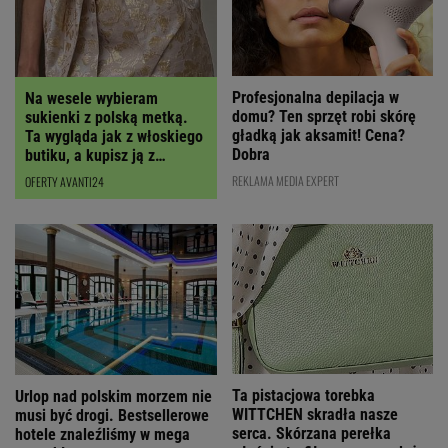
Profesjonalna depilacja w
Na wesele wybieram
domu? Ten sprzęt robi skórę
sukienki z polską metką.
gładką jak aksamit! Cena?
Ta wygląda jak z włoskiego
Dobra
butiku, a kupisz ją z
RABATEM
REKLAMA MEDIA EXPERT
OFERTY AVANTI24
Ta pistacjowa torebka
Urlop nad polskim morzem nie
WITTCHEN skradła nasze
musi być drogi. Bestsellerowe
serca. Skórzana perełka
hotele znaleźliśmy w mega