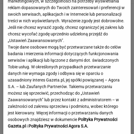
marketingowych, w szczególności na potrzeby wyświetlania
reklam dopasowanych do Twoich zainteresowań i preferencji w
swoich serwisach, aplikacjach i w Internecie lub personalizacji
treści w nich wyświetlanych. Wyrażenie zgody jest dobrowolne.
Jeśli nie chcesz wyrazić zgody, chcesz ograniczyć jej zakres lub
chcesz wycofać zgodę uprzednio udzieloną przejdź do
„Ustawień Zaawansowanych”.
Twoje dane osobowe mogą być przetwarzane także do celów
badania i mierzenia informacji dotyczących funkcjonowania
serwisów i aplikacji lub łączone z danymi dot. świadczonych
Tobie usług. W określonych przypadkach przetwarzanie
danych nie wymaga zgody i odbywa się w oparciu o
uzasadniony interes Gazeta.pl, jej spółki powiązanej – Agora
S.A. – lub Zaufanych Partnerów. Takiemu przetwarzaniu
możesz się sprzeciwić, przechodząc do „Ustawień
Zaawansowanych” lub przez kontakt z administratorem – w
zależności od zakresu sprzeciwu i podmiotu, wobec którego
jest kierowany. Więcej informacji o przetwarzaniu danych
Wieniawa jako jurorka "TzG" to
osobowych znajdziesz w dokumencie
Polityka Prywatności
dobry pomysł? "Będzie musiała być uważna"
Gazeta.pl
i
Polityka Prywatności Agora S.A.