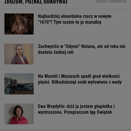
ZROZUM, POZNAJ, ODKRYWAJ
SEKCJA Z SUBSKRYPCJĄ
Najbardziej absurdalna rzecz w nowym
"1670"? Tym razem to ja marudzę
Zachwyciła w "Odysei" Nolana, ale od roku nie
dostała żadnej roli
Na Warmii i Mazurach spadł grad wielkości
pięści. Kilkadziesiąt osób wyłowiono z wody
Ewa Woydyłło: dziś ja jestem głupiutka i
wystraszona. Przepraszam Igę Świątek