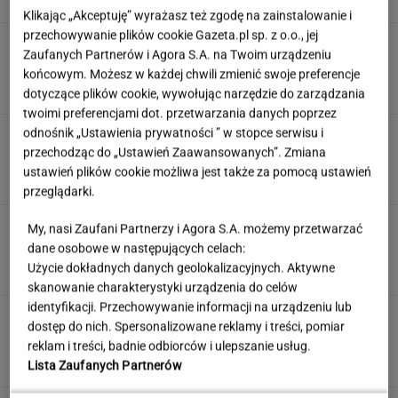
Klikając „Akceptuję” wyrażasz też zgodę na zainstalowanie i
przechowywanie plików cookie Gazeta.pl sp. z o.o., jej
Słowa, których używały nasze prababcie.
Zaufanych Partnerów i Agora S.A. na Twoim urządzeniu
Udowodnij, że wiesz o co chodzi
końcowym. Możesz w każdej chwili zmienić swoje preferencje
dotyczące plików cookie, wywołując narzędzie do zarządzania
twoimi preferencjami dot. przetwarzania danych poprzez
odnośnik „Ustawienia prywatności ” w stopce serwisu i
"Mam kontrolę nad własnym ciałem". Kobiety
masowo stawiają na boysober
przechodząc do „Ustawień Zaawansowanych”. Zmiana
ustawień plików cookie możliwa jest także za pomocą ustawień
przeglądarki.
Polski "Tinder dla lekarzy". "Nie
My, nasi Zaufani Partnerzy i Agora S.A. możemy przetwarzać
chodzi o wywyższanie się"
dane osobowe w następujących celach:
Użycie dokładnych danych geolokalizacyjnych. Aktywne
SUBSKRYPCJA
skanowanie charakterystyki urządzenia do celów
identyfikacji. Przechowywanie informacji na urządzeniu lub
"Poznajmy się bliżej". Nawrocka zaprasza
dostęp do nich. Spersonalizowane reklamy i treści, pomiar
młode Polki
reklam i treści, badnie odbiorców i ulepszanie usług.
Lista Zaufanych Partnerów