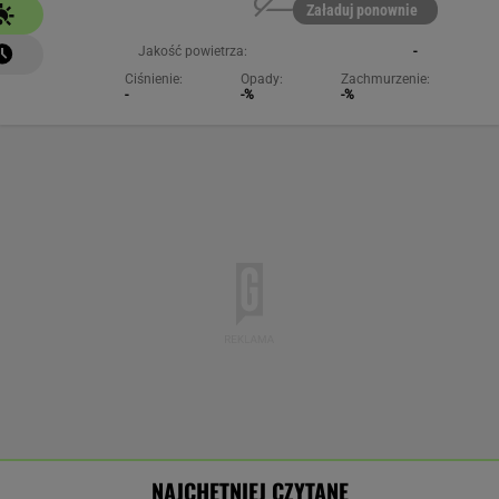
Załaduj ponownie
Jakość powietrza:
-
Ciśnienie:
Opady:
Zachmurzenie:
-
-%
-%
NAJCHĘTNIEJ CZYTANE