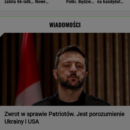
zabiła 66-latkę.
Nowe
Polki. Będzie
na kandydata
Ubezpieczyciel
informacje o
prezydent
na prezydenta
chciał wypłacić
stanie zdrowia
Nawrocki
mniej
Joe Bidena
WIADOMOŚCI
Zwrot w sprawie Patriotów. Jest porozumienie
Ukrainy i USA