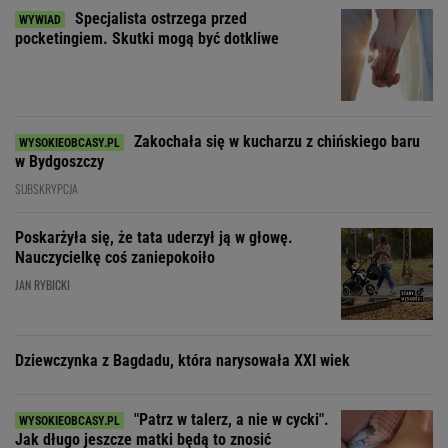
Specjalista ostrzega przed
pocketingiem. Skutki mogą być dotkliwe
Zakochała się w kucharzu z chińskiego baru
w Bydgoszczy
SUBSKRYPCJA
Poskarżyła się, że tata uderzył ją w głowę.
Nauczycielkę coś zaniepokoiło
JAN RYBICKI
Dziewczynka z Bagdadu, która narysowała XXI wiek
"Patrz w talerz, a nie w cycki".
Jak długo jeszcze matki będą to znosić