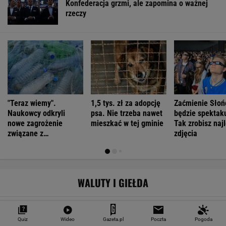
Konfederacja grzmi, ale zapomina o ważnej
rzeczy
"Teraz wiemy".
1,5 tys. zł za adopcję
Zaćmienie Słoń
Naukowcy odkryli
psa. Nie trzeba nawet
będzie spektak
nowe zagrożenie
mieszkać w tej gminie
Tak zrobisz naj
związane z
zdjęcia
mikroplastikiem
WALUTY I GIEŁDA
EUR
USD
CHF
GBP
WIG
Quiz
Wideo
Gazeta.pl
Poczta
Pogoda
4,2983
3,7187
4,6027
5,0166
151 782,92