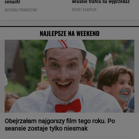
właśnie trafiła na wyprzedaż
cenach!
OFERTY AVANTI24
MATERIAŁ PROMOCYJNY
NAJLEPSZE NA WEEKEND
Obejrzałam najgorszy film tego roku. Po
seansie zostaje tylko niesmak