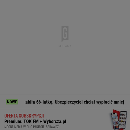
ła 66-latkę. Ubezpieczyciel chciał wypłacić mniej
Legia gra
NOWE
OFERTA SUBSKRYPCJI
Premium: TOK FM + Wyborcza.pl
MOCNE MEDIA W DUO PAKIECIE. SPRAWDŹ