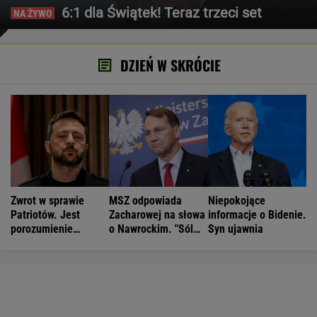
6:1 dla Świątek! Teraz trzeci set
DZIEŃ W SKRÓCIE
Zwrot w sprawie
MSZ odpowiada
Niepokojące
Patriotów. Jest
Zacharowej na słowa
informacje o Bidenie.
porozumienie
o Nawrockim. "Sól
Syn ujawnia
Ukrainy i USA
demokracji"