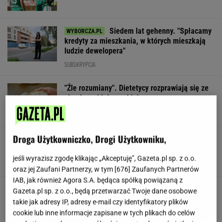
Siedem lat gehenny. "Spłacamy
kredyty za mieszkania, w których mieszkają
ludzie dewelopera"
SUBSKRYPCJA
"Źle rozumiany". Dietetycy rozprawiają się ze
złą sławą białego chleba
Droga Użytkowniczko, Drogi Użytkowniku,
Nowy ruch w USA. Land Back szybko zyskuje
popularność
jeśli wyrazisz zgodę klikając „Akceptuję”, Gazeta.pl sp. z o.o.
TOMASZ KILIAN
oraz jej Zaufani Partnerzy, w tym [
676
] Zaufanych Partnerów
IAB, jak również Agora S.A. będąca spółką powiązaną z
Polskie korzenie i hollywoodzki dorobek. Mało
Gazeta.pl sp. z o.o., będą przetwarzać Twoje dane osobowe
kto zna jej historię
takie jak adresy IP, adresy e-mail czy identyfikatory plików
cookie lub inne informacje zapisane w tych plikach do celów