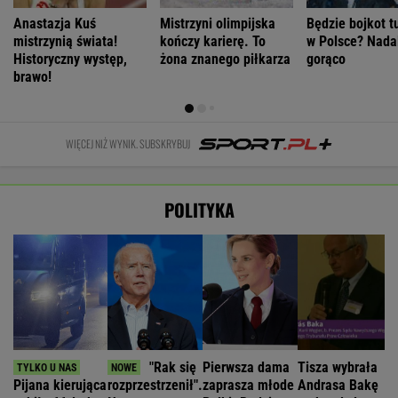
Anastazja Kuś
Mistrzyni olimpijska
Będzie bojkot t
mistrzynią świata!
kończy karierę. To
w Polsce? Nadal
Historyczny występ,
żona znanego piłkarza
gorąco
brawo!
WIĘCEJ NIŻ WYNIK. SUBSKRYBUJ
POLITYKA
"Rak się
Pierwsza dama
Tisza wybrała
Pijana kierująca
rozprzestrzenił".
zaprasza młode
Andrasa Bakę