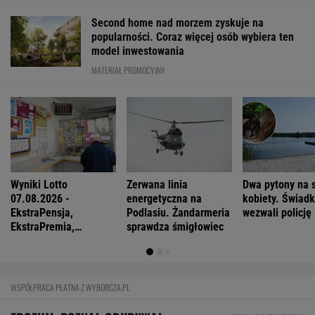
Second home nad morzem zyskuje na
popularności. Coraz więcej osób wybiera ten
model inwestowania
MATERIAŁ PROMOCYJNY
Wyniki Lotto
Zerwana linia
Dwa pytony na s
07.08.2026 -
energetyczna na
kobiety. Świad
EkstraPensja,
Podlasiu. Żandarmeria
wezwali policję
EkstraPremia,
sprawdza śmigłowiec
EuroJackpot, Kaskada,
MiniLotto, MultiMulti
WSPÓŁPRACA PŁATNA Z WYBORCZA.PL