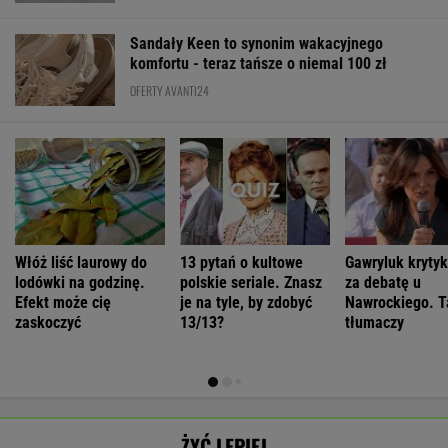
Sandały Keen to synonim wakacyjnego
komfortu - teraz tańsze o niemal 100 zł
OFERTY AVANTI24
Włóż liść laurowy do
13 pytań o kultowe
Gawryluk kryty
lodówki na godzinę.
polskie seriale. Znasz
za debatę u
Efekt może cię
je na tyle, by zdobyć
Nawrockiego. T
zaskoczyć
13/13?
tłumaczy
ŻYĆ LEPIEJ