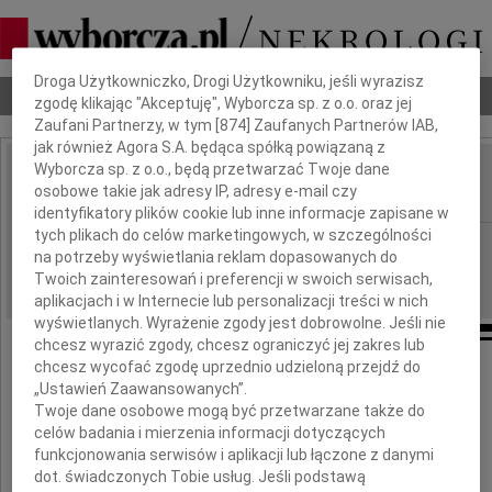
Dbamy o Twoją prywatność
Droga Użytkowniczko, Drogi Użytkowniku, jeśli wyrazisz
Nekrologi
Odeszli
Poradnik pogrzebowy
zgodę klikając "Akceptuję", Wyborcza sp. z o.o. oraz jej
Zaufani Partnerzy, w tym [
874
] Zaufanych Partnerów IAB,
jak również Agora S.A. będąca spółką powiązaną z
Wyborcza sp. z o.o., będą przetwarzać Twoje dane
Stefan Gudaniec
osobowe takie jak adresy IP, adresy e-mail czy
IMIĘ I NAZWISKO:
identyfikatory plików cookie lub inne informacje zapisane w
tych plikach do celów marketingowych, w szczególności
Wrocław
REGION:
na potrzeby wyświetlania reklam dopasowanych do
11.02.2011
DATA EMISJI:
Twoich zainteresowań i preferencji w swoich serwisach,
aplikacjach i w Internecie lub personalizacji treści w nich
wyświetlanych. Wyrażenie zgody jest dobrowolne. Jeśli nie
chcesz wyrazić zgody, chcesz ograniczyć jej zakres lub
chcesz wycofać zgodę uprzednio udzieloną przejdź do
Z głębokim żalem zawiadamiamy,
„Ustawień Zaawansowanych”.
że dnia 8 lutego 2011 roku zmarł
Twoje dane osobowe mogą być przetwarzane także do
nasz kochany Tato, Dziadek i Brat
celów badania i mierzenia informacji dotyczących
funkcjonowania serwisów i aplikacji lub łączone z danymi
dot. świadczonych Tobie usług. Jeśli podstawą