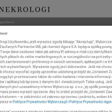
ogrzebowy
tność
Szukaj
ogi Użytkowniku, jeśli wyrazisz zgodę klikając "Akceptuję", Wyborcza sp
Imię i na
 Zaufanych Partnerów IAB, jak również Agora S.A. będąca spółką powi
Twoje dane osobowe takie jak adresy IP, adresy e-mail czy identyfikato
 tych plikach do celów marketingowych, w szczególności na potrzeby 
 zainteresowań i preferencji w swoich serwisach, aplikacjach i w Int
w nich wyświetlanych. Wyrażenie zgody jest dobrowolne. Jeśli nie chce
INNE NE
 lub chcesz wycofać zgodę uprzednio udzieloną przejdź do „Ustawień
24.0
gą być przetwarzane także do celów badania i mierzenia informacji
Panu 
w i aplikacji lub łączone z danymi dot. świadczonych Tobie usług. Jeś
Karol
Alu
nych jest uzasadniony interes Wyborcza sp. z o.o., jej spółki powiąza
Z głę
masz prawo wyrazić sprzeciw. Aby to zrobić przejdź do „Ustawień Z
Joann
śmy z Tobą w smutku po śmierci
istratorem – w zależności od zakresu sprzeciwu i podmiotu, wobec któ
Z olb
dziesz w
Polityce Prywatności Wyborcza.pl
i
Polityce Prywatności Agor
Joann
Mamy
Z głę
ceptuję" wyrażasz zgodę na zainstalowanie i przechowywanie plików t