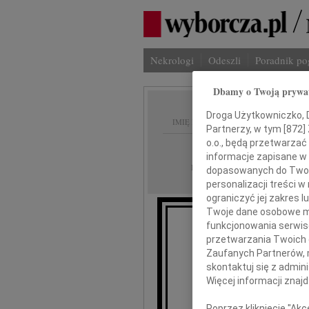
Nekrologi
Odeszli
Poradnik p
Dbamy o Twoją prywa
Droga Użytkowniczko, Dr
IMIĘ I NAZWISKO:
Partnerzy, w tym [
872
]
o.o., będą przetwarzać 
Kraków
REGION:
informacje zapisane w
11.02.2011
DATA EMISJI:
dopasowanych do Twoich
personalizacji treści 
ograniczyć jej zakres
Twoje dane osobowe mo
funkcjonowania serwisó
przetwarzania Twoich da
Zaufanych Partnerów, 
jeste
skontaktuj się z admin
Więcej informacji znaj
Poprzez kliknięcie "Ak