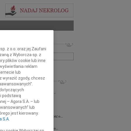
 nekrologów i wspomnień
. z o.o. oraz jej Zaufani
zwisko lub numer ogłoszenia:
ązaną z Wyborcza sp. z
ry plików cookie lub inne
wyświetlania reklam
+ szukanie zaawansowane
ernecie lub
sz wyrazić zgody, chcesz
KROLOGI
 Zaawansowanych”.
7.2026
Kraków
 dotyczących
Jackowi Gryzło Wiceprezesowi Areny...
li podstawą
ina Witek
20.07.2026
Kraków
nej – Agora S.A. – lub
bokim smutkiem i żalem przyjęliśmy...
aawansowanych” lub
a Słowińska
20.07.2026
Kraków
rego jest kierowany.
rzymim smutkiem przyjęliśmy wiadomość o...
a S.A.
a Słowińska
20.07.2026
Kraków
bokim smutkiem przyjąłem wiadomość o...
ypu cookie Wyborczej sp.