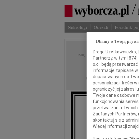
Nekrologi
Odeszli
Poradnik p
Dbamy o Twoją prywa
Zofia 
Droga Użytkowniczko, Dr
IMIĘ I NAZWISKO:
Partnerzy, w tym [
874
]
o.o., będą przetwarzać 
Bydgoszcz
REGION:
informacje zapisane w
dopasowanych do Twoich
10.02.2011
DATA EMISJI:
personalizacji treści 
ograniczyć jej zakres
Twoje dane osobowe mo
funkcjonowania serwisó
Z głębokim ż
przetwarzania Twoich da
Zaufanych Partnerów, 
skontaktuj się z admin
Więcej informacji znaj
Poprzez kliknięcie "Ak