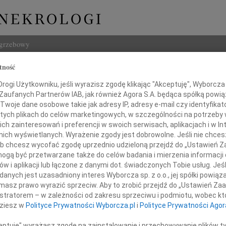
ogrzebowy
tność
Szukaj
Świda
ogi Użytkowniku, jeśli wyrazisz zgodę klikając "Akceptuję", Wyborcza sp
Imię i na
 Zaufanych Partnerów IAB, jak również Agora S.A. będąca spółką powi
Twoje dane osobowe takie jak adresy IP, adresy e-mail czy identyfikato
 tych plikach do celów marketingowych, w szczególności na potrzeby 
 zainteresowań i preferencji w swoich serwisach, aplikacjach i w Int
w nich wyświetlanych. Wyrażenie zgody jest dobrowolne. Jeśli nie chce
INNE NE
 lub chcesz wycofać zgodę uprzednio udzieloną przejdź do „Ustawień
06.0
gą być przetwarzane także do celów badania i mierzenia informacji
Sylwi
w i aplikacji lub łączone z danymi dot. świadczonych Tobie usług. Jeś
05.0
alem przyjęliśmy wiadomość o śmierci
nych jest uzasadniony interes Wyborcza sp. z o.o., jej spółki powiąza
Arlec
masz prawo wyrazić sprzeciw. Aby to zrobić przejdź do „Ustawień Z
30.0
istratorem – w zależności od zakresu sprzeciwu i podmiotu, wobec któ
Prof. zw. dr hab.
Pani 
dziesz w
Polityce Prywatności Wyborcza.pl
i
Polityce Prywatności Agor
Janus
Z głę
ceptuję" wyrażasz zgodę na zainstalowanie i przechowywanie plików t