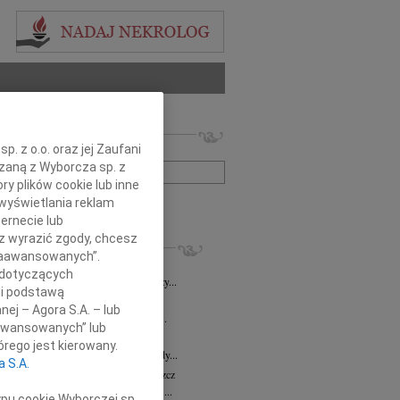
 nekrologów i wspomnień
. z o.o. oraz jej Zaufani
zwisko lub numer ogłoszenia:
ązaną z Wyborcza sp. z
ry plików cookie lub inne
wyświetlania reklam
+ szukanie zaawansowane
ernecie lub
sz wyrazić zgody, chcesz
KROLOGI
 Zaawansowanych”.
8.2026
Bydgoszcz
 dotyczących
i Kramkowskiej wraz z Rodziną wyrazy...
li podstawą
8.2026
Bydgoszcz
nej – Agora S.A. – lub
ie Stanisławskiej oraz Jej Najbliższym...
aawansowanych” lub
7.2026
Bydgoszcz
rego jest kierowany.
Elżbiecie Skwierzyńskiej Członkini Rady...
a S.A.
z Ostoja-Zagórski
15.07.2026
Bydgoszcz
bokim smutkiem żegnamy prof. dr. hab....
ypu cookie Wyborczej sp.