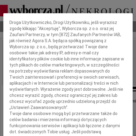
Dbamy o Twoją prywatność
Droga Użytkowniczko, Drogi Użytkowniku, jeśli wyrazisz
Nekrologi
Odeszli
Poradnik pogrzebowy
zgodę klikając "Akceptuję", Wyborcza sp. z o.o. oraz jej
Zaufani Partnerzy, w tym [
872
] Zaufanych Partnerów IAB,
jak również Agora S.A. będąca spółką powiązaną z
Wyborcza sp. z o.o., będą przetwarzać Twoje dane
osobowe takie jak adresy IP, adresy e-mail czy
IMIĘ I NAZWISKO:
identyfikatory plików cookie lub inne informacje zapisane w
Gdańsk
tych plikach do celów marketingowych, w szczególności
REGION:
na potrzeby wyświetlania reklam dopasowanych do
10.02.2011
DATA EMISJI:
Twoich zainteresowań i preferencji w swoich serwisach,
aplikacjach i w Internecie lub personalizacji treści w nich
wyświetlanych. Wyrażenie zgody jest dobrowolne. Jeśli nie
chcesz wyrazić zgody, chcesz ograniczyć jej zakres lub
Wyrazy żalu i głębokiego współczucia z powodu śmi
chcesz wycofać zgodę uprzednio udzieloną przejdź do
„Ustawień Zaawansowanych”.
Twoje dane osobowe mogą być przetwarzane także do
Mamy i Teściowej
celów badania i mierzenia informacji dotyczących
funkcjonowania serwisów i aplikacji lub łączone z danymi
dot. świadczonych Tobie usług. Jeśli podstawą