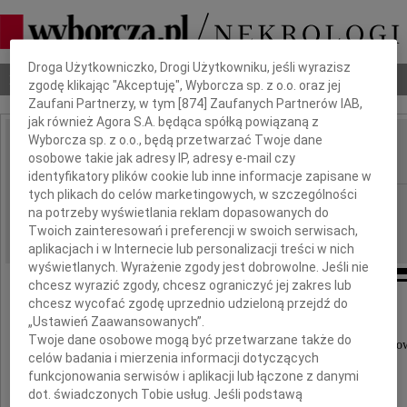
Dbamy o Twoją prywatność
Droga Użytkowniczko, Drogi Użytkowniku, jeśli wyrazisz
Nekrologi
Odeszli
Poradnik pogrzebowy
zgodę klikając "Akceptuję", Wyborcza sp. z o.o. oraz jej
Zaufani Partnerzy, w tym [
874
] Zaufanych Partnerów IAB,
jak również Agora S.A. będąca spółką powiązaną z
Wyborcza sp. z o.o., będą przetwarzać Twoje dane
Stanisław Socha
osobowe takie jak adresy IP, adresy e-mail czy
IMIĘ I NAZWISKO:
identyfikatory plików cookie lub inne informacje zapisane w
tych plikach do celów marketingowych, w szczególności
Rzeszów
REGION:
na potrzeby wyświetlania reklam dopasowanych do
09.02.2011
DATA EMISJI:
Twoich zainteresowań i preferencji w swoich serwisach,
aplikacjach i w Internecie lub personalizacji treści w nich
wyświetlanych. Wyrażenie zgody jest dobrowolne. Jeśli nie
chcesz wyrazić zgody, chcesz ograniczyć jej zakres lub
chcesz wycofać zgodę uprzednio udzieloną przejdź do
Z głębokim smutkiem żegnamy
„Ustawień Zaawansowanych”.
naszego nieocenionego Kolegę
Twoje dane osobowe mogą być przetwarzane także do
i wieloletniego kierownika Zakładu Żywic Poliestr
celów badania i mierzenia informacji dotyczących
funkcjonowania serwisów i aplikacji lub łączone z danymi
dot. świadczonych Tobie usług. Jeśli podstawą