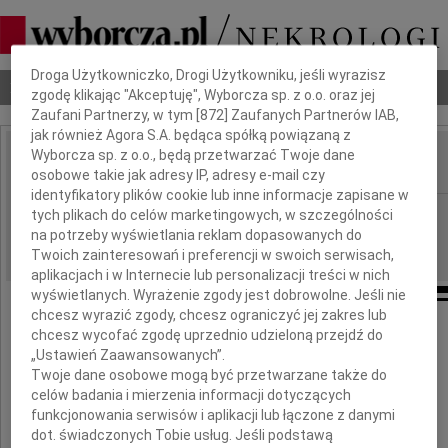
Dbamy o Twoją prywatność
Droga Użytkowniczko, Drogi Użytkowniku, jeśli wyrazisz
Nekrologi
Odeszli
Poradnik pogrzebowy
zgodę klikając "Akceptuję", Wyborcza sp. z o.o. oraz jej
Zaufani Partnerzy, w tym [
872
] Zaufanych Partnerów IAB,
jak również Agora S.A. będąca spółką powiązaną z
Wyborcza sp. z o.o., będą przetwarzać Twoje dane
osobowe takie jak adresy IP, adresy e-mail czy
IMIĘ I NAZWISKO:
identyfikatory plików cookie lub inne informacje zapisane w
Kraków
REGION:
tych plikach do celów marketingowych, w szczególności
na potrzeby wyświetlania reklam dopasowanych do
08.02.2011
DATA EMISJI:
Twoich zainteresowań i preferencji w swoich serwisach,
aplikacjach i w Internecie lub personalizacji treści w nich
wyświetlanych. Wyrażenie zgody jest dobrowolne. Jeśli nie
chcesz wyrazić zgody, chcesz ograniczyć jej zakres lub
chcesz wycofać zgodę uprzednio udzieloną przejdź do
Wyrazy współczucia
„Ustawień Zaawansowanych”.
Twoje dane osobowe mogą być przetwarzane także do
celów badania i mierzenia informacji dotyczących
Danucie Piskorz
funkcjonowania serwisów i aplikacji lub łączone z danymi
dot. świadczonych Tobie usług. Jeśli podstawą