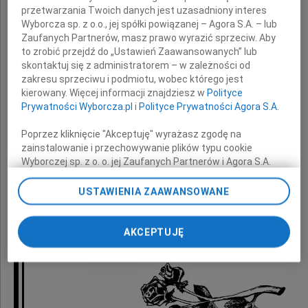
przetwarzania Twoich danych jest uzasadniony interes
wyrazy najgłębszego współczucia
Wyborcza sp. z o.o., jej spółki powiązanej – Agora S.A. – lub
z powodu śmierci ukochanego Brata
Zaufanych Partnerów, masz prawo wyrazić sprzeciw. Aby
to zrobić przejdź do „Ustawień Zaawansowanych” lub
skontaktuj się z administratorem – w zależności od
Stanisława
zakresu sprzeciwu i podmiotu, wobec którego jest
kierowany. Więcej informacji znajdziesz w
Polityce
Prywatności Wyborcza.pl
i
Polityce Prywatności Agora S.A.
Poprzez kliknięcie "Akceptuję" wyrażasz zgodę na
zainstalowanie i przechowywanie plików typu cookie
Wyborczej sp. z o. o. jej Zaufanych Partnerów i Agora S.A.
składają
na Twoim urządzeniu końcowym. Możesz też w każdej
chwili zmienić swoje preferencje dot. plików cookie,
USTAWIENIA ZAAWANSOWANE
Prezydent Miasta Krakowa
ponownie wywołując narzędzie do zarządzania Twoimi
preferencjami dot. przetwarzania danych poprzez
oraz Zarząd i Rada Fundacji
odnośnik „Ustawienia prywatności” w stopce serwisu i
AKCEPTUJĘ
"Prometeusz"
przechodząc do sekcji „Ustawienia zaawansowane”.
Zmiana ustawień plików cookie możliwa jest także za
pomocą ustawień przeglądarki.
My, nasi Zaufani Partnerzy i Agora S.A. możemy