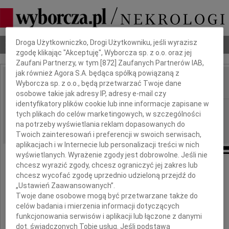
Dbamy o Twoją prywatność
Droga Użytkowniczko, Drogi Użytkowniku, jeśli wyrazisz
Nekrologi
Odeszli
Poradnik pogrzebowy
zgodę klikając "Akceptuję", Wyborcza sp. z o.o. oraz jej
Zaufani Partnerzy, w tym [
872
] Zaufanych Partnerów IAB,
jak również Agora S.A. będąca spółką powiązaną z
Wyborcza sp. z o.o., będą przetwarzać Twoje dane
IMIĘ I NAZWISKO:
osobowe takie jak adresy IP, adresy e-mail czy
identyfikatory plików cookie lub inne informacje zapisane w
Kraków
REGION:
tych plikach do celów marketingowych, w szczególności
07.02.2011
DATA EMISJI:
na potrzeby wyświetlania reklam dopasowanych do
Twoich zainteresowań i preferencji w swoich serwisach,
aplikacjach i w Internecie lub personalizacji treści w nich
wyświetlanych. Wyrażenie zgody jest dobrowolne. Jeśli nie
chcesz wyrazić zgody, chcesz ograniczyć jej zakres lub
Przyjacielowi
chcesz wycofać zgodę uprzednio udzieloną przejdź do
„Ustawień Zaawansowanych”.
Wiesławowi Ibek
Twoje dane osobowe mogą być przetwarzane także do
celów badania i mierzenia informacji dotyczących
funkcjonowania serwisów i aplikacji lub łączone z danymi
dot. świadczonych Tobie usług. Jeśli podstawą
Prezydentowi Fundacji "Prometeusz"