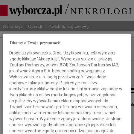
Nekrologi
Odeszli
Poradnik pogrzebowy
Dbamy o Twoją prywatność
Piotr Parnowski
Droga Użytkowniczko, Drogi Użytkowniku, jeśli wyrazisz
IMIĘ I NAZWISKO:
zgodę klikając "Akceptuję", Wyborcza sp. z o.o. oraz jej
Zaufani Partnerzy, w tym [
874
] Zaufanych Partnerów IAB,
cała Polska
REGION:
jak również Agora S.A. będąca spółką powiązaną z
05.02.2011
DATA EMISJI:
Wyborcza sp. z o.o., będą przetwarzać Twoje dane
osobowe takie jak adresy IP, adresy e-mail czy
identyfikatory plików cookie lub inne informacje zapisane w
tych plikach do celów marketingowych, w szczególności
na potrzeby wyświetlania reklam dopasowanych do
Składamy wyrazy najgłębszego współczucia i żal
Twoich zainteresowań i preferencji w swoich serwisach,
aplikacjach i w Internecie lub personalizacji treści w nich
wyświetlanych. Wyrażenie zgody jest dobrowolne. Jeśli nie
chcesz wyrazić zgody, chcesz ograniczyć jej zakres lub
Joannie Parnowskiej
chcesz wycofać zgodę uprzednio udzieloną przejdź do