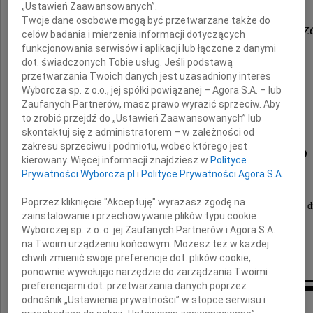
„Ustawień Zaawansowanych”.
a także
Twoje dane osobowe mogą być przetwarzane także do
Córkom Martynie i Aleksandrz
celów badania i mierzenia informacji dotyczących
funkcjonowania serwisów i aplikacji lub łączone z danymi
dot. świadczonych Tobie usług. Jeśli podstawą
z powodu śmierci
przetwarzania Twoich danych jest uzasadniony interes
Wyborcza sp. z o.o., jej spółki powiązanej – Agora S.A. – lub
Zaufanych Partnerów, masz prawo wyrazić sprzeciw. Aby
Męża i Ojca
to zrobić przejdź do „Ustawień Zaawansowanych” lub
skontaktuj się z administratorem – w zależności od
zakresu sprzeciwu i podmiotu, wobec którego jest
Piotra Parnowskiego
kierowany. Więcej informacji znajdziesz w
Polityce
Prywatności Wyborcza.pl
i
Polityce Prywatności Agora S.A.
Poprzez kliknięcie "Akceptuję" wyrażasz zgodę na
Łączymy się z Wami w bólu i żalu w tych trudnych d
zainstalowanie i przechowywanie plików typu cookie
Wyborczej sp. z o. o. jej Zaufanych Partnerów i Agora S.A.
na Twoim urządzeniu końcowym. Możesz też w każdej
Zarząd i pracownicy AMS SA
chwili zmienić swoje preferencje dot. plików cookie,
ponownie wywołując narzędzie do zarządzania Twoimi
preferencjami dot. przetwarzania danych poprzez
odnośnik „Ustawienia prywatności” w stopce serwisu i
Inne kondolencje