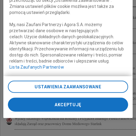
przechodząc do sekcji „Ustawienia zaawansowane”.
Zmiana ustawień plików cookie możliwa jest także za
pomocą ustawień przeglądarki.
Z głębokim smutkiem zawiadamiamy, że uroczystości pogrzebowe Piotra Parnowski
lutego 2011 roku w Warszawie na Cmentarzu Komunalnym Północnym (Wólka...
My, nasi Zaufani Partnerzy i Agora S.A. możemy
przetwarzać dane osobowe w następujących
celach:
Użycie dokładnych danych geolokalizacyjnych.
Poruszeni odejściem Piotra Parnowskiego składamy szczere wyrazy współczucia Rod
Aktywne skanowanie charakterystyki urządzenia do celów
Współpracownikom i Kolegom z Agory przyjaciele z Universal McCann
identyfikacji. Przechowywanie informacji na urządzeniu lub
dostęp do nich. Spersonalizowane reklamy i treści, pomiar
reklam i treści, badnie odbiorców i ulepszanie usług.
Lista Zaufanych Partnerów
Z wielkim żalem i smutkiem przyjęliśmy wiadomość o śmierci Piotra Parnowskiego R
Przyjaciołom z Agory składamy najszczersze wyrazy współczucia pracownicy Stora
USTAWIENIA ZAAWANSOWANE
Z głębokim smutkiem zawiadamiamy o śmierci naszego kochanego Męża, Taty, Brata
Martyna, Ola, Marcin Uroczystości pogrzebowe odbędą się w czwartek 10 lutego 20
AKCEPTUJĘ
Wyrazy szczerego współczucia dla Rodziny i Przyjaciół zmarłego Piotra Parnowsk
składają Zarząd oraz pracownicy Domu Mediowego Starlink