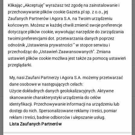
Klikając „Akceptuję” wyrażasz też zgodę na zainstalowanie i
Anastazja Kuś mistrzynią świata! Historyczny
przechowywanie plików cookie Gazeta.pl sp. z o.o., jej
występ, brawo!
Zaufanych Partnerów i Agora S.A. na Twoim urządzeniu
końcowym. Możesz w każdej chwili zmienić swoje preferencje
dotyczące plików cookie, wywołując narzędzie do zarządzania
twoimi preferencjami dot. przetwarzania danych poprzez
Jak dobrze pamiętasz polskie seriale sprzed
odnośnik „Ustawienia prywatności ” w stopce serwisu i
lat? Sprawdź się!
przechodząc do „Ustawień Zaawansowanych”. Zmiana
ustawień plików cookie możliwa jest także za pomocą ustawień
przeglądarki.
To nie droga na skróty. Matka pokazuje, jak
My, nasi Zaufani Partnerzy i Agora S.A. możemy przetwarzać
naprawdę wygląda edukacja domowa
dane osobowe w następujących celach:
MATERIAŁ PROMOCYJNY
Użycie dokładnych danych geolokalizacyjnych. Aktywne
skanowanie charakterystyki urządzenia do celów
Uciekli z Warszawy do
identyfikacji. Przechowywanie informacji na urządzeniu lub
Łomianek. Dziś mówią o jednym: korkach
dostęp do nich. Spersonalizowane reklamy i treści, pomiar
reklam i treści, badnie odbiorców i ulepszanie usług.
SUBSKRYPCJA
Lista Zaufanych Partnerów
Wzięli pod lupę wielką reformę Muska. Gdzie