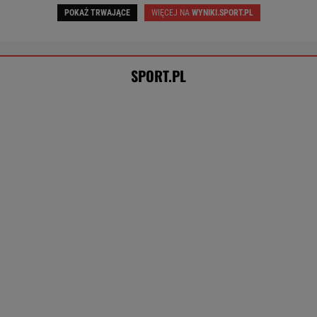
Rozstrzygnęli mecz Igi Świątek z Kostiuk.
Koniec w trzech setach
TENIS
Tysiące osób zrobi to we wrześniu. Powód
może cię zaskoczyć
MATERIAŁ PROMOCYJNY,
18+