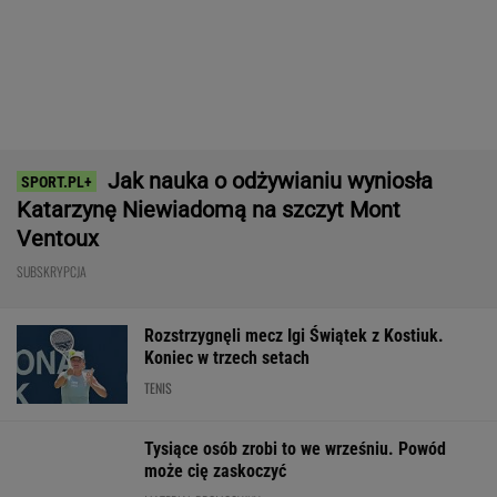
Nowy rozdział japońskiej precyzji. Lexus RZ
wraca w odświeżonej odsłonie i robi szał!
Majstersztyk
MATERIAŁ PROMOCYJNY
Media: Alvarez zdecydował. Tam chce grać w
nowym sezonie
Wrze wokół Infantino. Tyle zapłaciła UEFA za
jego romans
PIŁKA NOŻNA
Mistrzyni olimpijska kończy karierę. To żona
znanego piłkarza