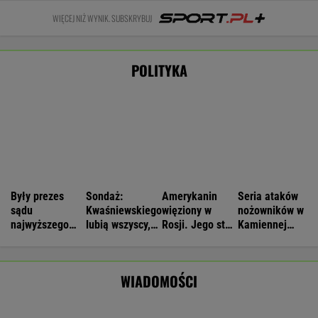
MARCIN KOZŁOWSKI
Większość Polaków nie chce płacić tego
podatku. "To sygnał alarmowy"