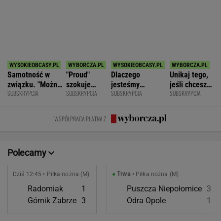
SPORT.PL
Jak nauka o odżywianiu wyniosła
Katarzynę Niewiadomą na szczyt Mont
Ventoux
SUBSKRYPCJA