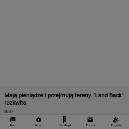
"Teraz wiemy".
1,5 tys. zł za adopcję
Zaćmienie Słoń
Naukowcy odkryli
psa. Nie trzeba nawet
będzie spektak
nowe zagrożenie
mieszkać w tej gminie
Tak zrobisz naj
związane z
zdjęcia
mikroplastikiem
WALUTY I GIEŁDA
EUR
USD
CHF
GBP
WIG
4,2983
3,7187
4,6027
5,0166
151 782,92
-0,09%
-0,41%
0,15%
-0,13%
-0,24%
SPRAWDŹ NOTOWANIA
Quiz
Wideo
Gazeta.pl
Poczta
Pogoda