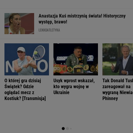
WIADOMOŚCI
Węgier
Kolejny akt agresji nastolatków. 16-latek
zaatakowany nożem
Nie będzie nowej umowy TVP z Kościołem.
Obowiązuje ta podpisana przez Kurskiego