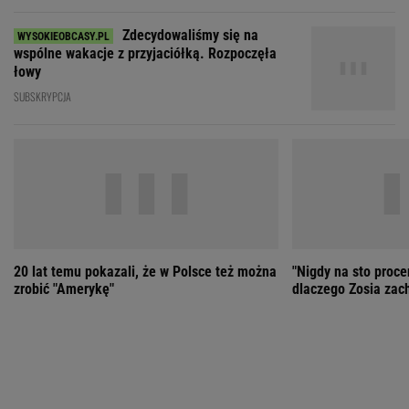
20 lat temu pokazali, że w Polsce też można
"Nigdy na sto proce
zrobić "Amerykę"
dlaczego Zosia zac
ZOBACZ WSZYSTKIE
Wybierz miasto
PEŁNA POGODA
Załaduj ponownie
Jakość powietrza:
-
Ciśnienie:
Opady:
Zachmurzenie:
-
-%
-%