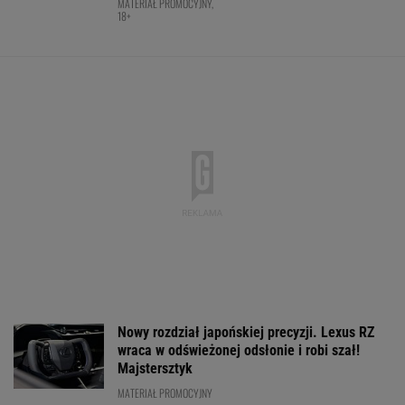
Jeden z najbardziej pożądanych SUV-ów
premium. Teraz miesięczna rata jest niższa,
niż myślisz!
MATERIAŁ PROMOCYJNY
Anastazja Kuś mistrzynią świata! Historyczny
występ, brawo!
LEKKOATLETYKA
O której gra dzisiaj
Usyk wprost wskazał,
Tak Donald Tus
Świątek? Gdzie
kto wygra wojnę w
zareagował na
oglądać mecz z
Ukrainie
wygraną Niewi
Kostiuk? [Transmisja]
Phinney