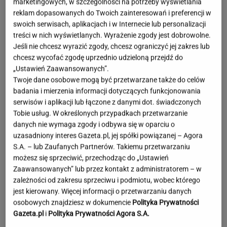
marketingowych, w szczególności na potrzeby wyświetlania
reklam dopasowanych do Twoich zainteresowań i preferencji w
swoich serwisach, aplikacjach i w Internecie lub personalizacji
treści w nich wyświetlanych. Wyrażenie zgody jest dobrowolne.
Jeśli nie chcesz wyrazić zgody, chcesz ograniczyć jej zakres lub
chcesz wycofać zgodę uprzednio udzieloną przejdź do
„Ustawień Zaawansowanych”.
Twoje dane osobowe mogą być przetwarzane także do celów
badania i mierzenia informacji dotyczących funkcjonowania
serwisów i aplikacji lub łączone z danymi dot. świadczonych
Tobie usług. W określonych przypadkach przetwarzanie
danych nie wymaga zgody i odbywa się w oparciu o
uzasadniony interes Gazeta.pl, jej spółki powiązanej – Agora
S.A. – lub Zaufanych Partnerów. Takiemu przetwarzaniu
możesz się sprzeciwić, przechodząc do „Ustawień
Zaawansowanych” lub przez kontakt z administratorem – w
zależności od zakresu sprzeciwu i podmiotu, wobec którego
jest kierowany. Więcej informacji o przetwarzaniu danych
Moby poruszony widokiem w Warszawie. Pod
osobowych znajdziesz w dokumencie
Polityka Prywatności
nagraniem tysiące reakcji
Gazeta.pl
i
Polityka Prywatności Agora S.A.