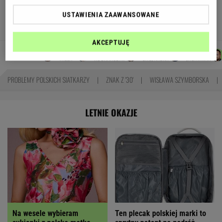
się podziały miliardy oszczędności?
USTAWIENIA ZAAWANSOWANE
MARIA KORCZ
AKCEPTUJĘ
MICHAŁ
MACIEK
JOANNA
ŁUKASZ
Autorzy:
TRELA
KUCHARCZYK
CHOJNACKA
JACHIMIAK
PROBLEMY POLSKICH SIATKARZY
ZNAK Z '30'
WISŁAWA SZYMBORSKA
LETNIE OKAZJE
Na wesele wybieram
Ten plecak polskiej marki to