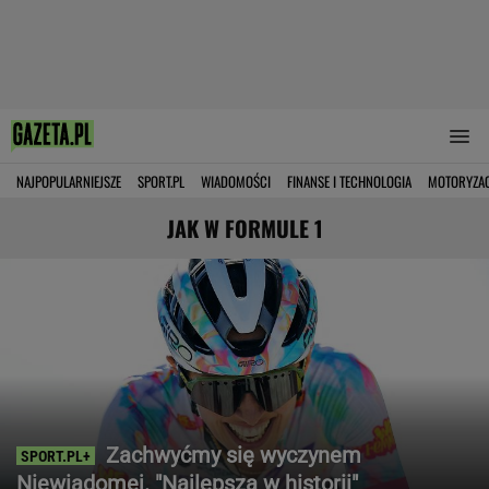
NAJPOPULARNIEJSZE
SPORT.PL
WIADOMOŚCI
FINANSE I TECHNOLOGIA
MOTORYZA
JAK W FORMULE 1
Zachwyćmy się wyczynem
Niewiadomej. "Najlepsza w historii"