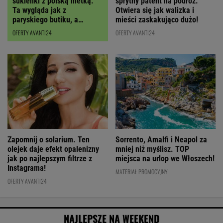
sukienki z polską metką.
sprytny patent na podróż.
Ta wygląda jak z
Otwiera się jak walizka i
paryskiego butiku, a
mieści zaskakująco dużo!
kupimy ją z RABATEM
OFERTY AVANTI24
OFERTY AVANTI24
Zapomnij o solarium. Ten
Sorrento, Amalfi i Neapol za
olejek daje efekt opalenizny
mniej niż myślisz. TOP
jak po najlepszym filtrze z
miejsca na urlop we Włoszech!
Instagrama!
MATERIAŁ PROMOCYJNY
OFERTY AVANTI24
NAJLEPSZE NA WEEKEND