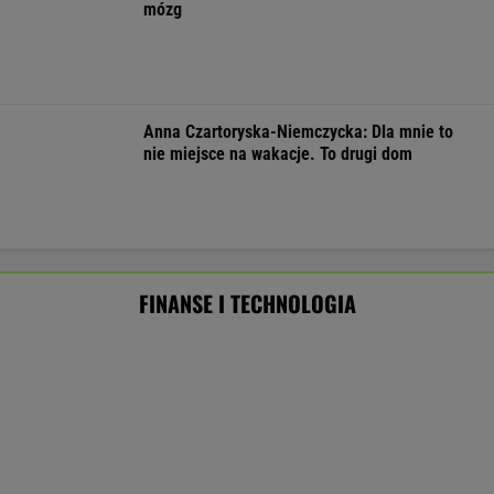
Były szef PIP szuka pracy. Prosi
o radę. "Jakiej domagać się pensji?".
Podpowiadamy
SUBSKRYPCJA
Chcesz skutecznie umyć elewację domu,
taras, grilla? Te myjki ciśnieniowe są świetne!
REKLAMA CENEO
Nie tylko zaćmienie Słońca. Sierpień zamieni
niebo w scenę niezwykłych widowisk
BIZNES
ZUS dopłaca Ukraińcom do emerytur.
Konfederacja grzmi, ale zapomina o ważnej
rzeczy