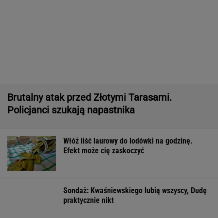
11 pytań o największe polskie miasta.
Wykształceni zgarną komplet
Sensacyjne wyniki sondażu w Ukrainie.
Wyraźny faworyt wyborów