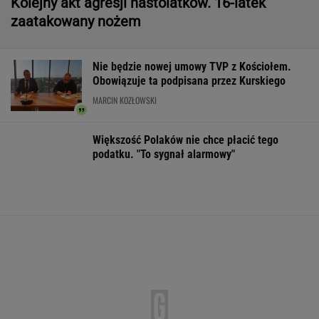
Czeska policja ustaliła
DOGE miał przynieść
Gruźlica w
tożsamość mężczyzny
USA miliardowe
warszawskim
spod Śnieżki. To Polak
oszczędności. Co
przedszkolu. 24
poszło nie tak?
na liście sanep
WSPÓŁPRACA PŁATNA Z WYBORCZA.PL
ZROZUM, POZNAJ, ODKRYWAJ
SEKCJA Z SUBSKRYPCJĄ
Cały świat uczy się od Ukraińców prowadzenia
wojny. Tylko nie Polacy