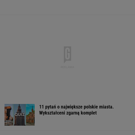
Raport wywiadu USA. "WSJ": Putin może
zaatakować NATO nawet tej jesieni
Nowe informacje o mężczyźnie spod Śnieżki.
To Polak
Iran. Media: Modżtaba Chamenei jest w stanie
krytycznym
Sandały Keen to synonim wakacyjnego
komfortu - teraz tańsze o niemal 100 zł
OFERTY AVANTI24