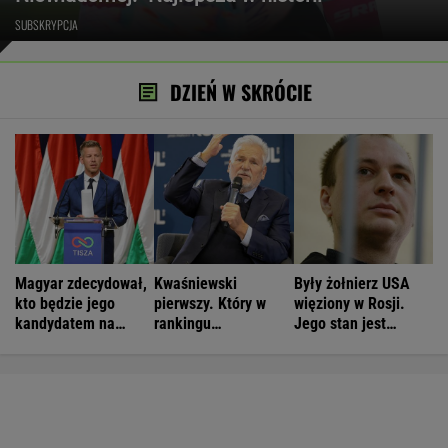
SUBSKRYPCJA
DZIEŃ W SKRÓCIE
Magyar zdecydował,
Kwaśniewski
Były żołnierz USA
kto będzie jego
pierwszy. Który w
więziony w Rosji.
kandydatem na
rankingu
Jego stan jest
prezydenta
prezydentów jest
krytyczny
Duda?