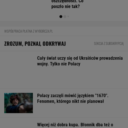
MATERIAŁ PROMOCYJNY
Starzejąca się Polska uwalnia tysiące lokali.
Co czeka rynek?