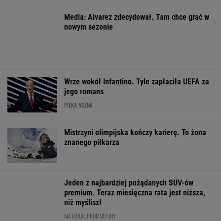
WIĘCEJ NIŻ WYNIK. SUBSKRYBUJ
POLITYKA
Były prezes
Sondaż:
Amerykanin
Seria ataków
sądu
Kwaśniewskiego
więziony w
nożowników w
najwyższego
lubią wszyscy,
Rosji. Jego stan
Kamiennej
kandydatem
Dudę
jest krytyczny
Górze. Nowe
Tiszy na
praktycznie nikt
informacje
prezydenta