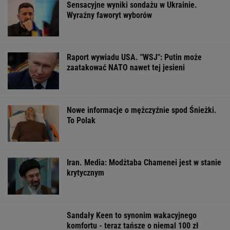
ZUS dopłaca
Pytamy o 15 osób,
Dlaczego warto
Ukraińcom do
których wstyd nie
spryskać klucze
emerytur.
znać. Wiesz, z czego
octem? Sztuczk
Konfederacja grzmi,
słyną?
której mało kto
ale zapomina o ważnej
rzeczy
ŻYĆ LEPIEJ