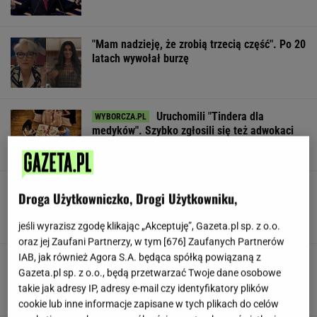
"Mam nadzieję, że zrobią trzecią część". Po 20
latach wywołał burzę
Uruchomili "Tindera dla
medyków". Szybko zgłosili się też adwokaci
SUBSKRYPCJA
To najdłuższe jezioro w Polsce. Ma aż 16 wysp
Droga Użytkowniczko, Drogi Użytkowniku,
jeśli wyrazisz zgodę klikając „Akceptuję”, Gazeta.pl sp. z o.o.
oraz jej Zaufani Partnerzy, w tym [
676
] Zaufanych Partnerów
IAB, jak również Agora S.A. będąca spółką powiązaną z
Gawryluk reaguje na krytykę po debacie u
Gazeta.pl sp. z o.o., będą przetwarzać Twoje dane osobowe
Nawrockiego. Co na to Polsat?
takie jak adresy IP, adresy e-mail czy identyfikatory plików
cookie lub inne informacje zapisane w tych plikach do celów