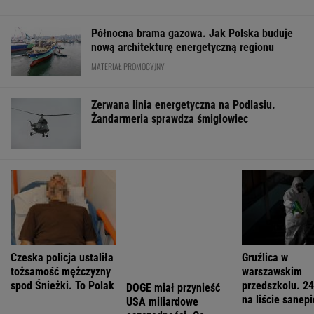
Mają pieniądze i przejmują tereny. "Land Back"
rozkwita
BIZNES
Pierwszy etap GAT zakończony. To
strategiczna inwestycja dla polskiego
eksportu