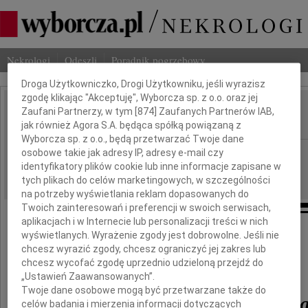
Dbamy o Twoją prywatność
Nekrologi
Odeszli
Poradnik pogrzebowy
Droga Użytkowniczko, Drogi Użytkowniku, jeśli wyrazisz
zgodę klikając "Akceptuję", Wyborcza sp. z o.o. oraz jej
Maria Olszewska
Zaufani Partnerzy, w tym [
874
] Zaufanych Partnerów IAB,
IMIĘ I NAZWISKO:
jak również Agora S.A. będąca spółką powiązaną z
Wyborcza sp. z o.o., będą przetwarzać Twoje dane
Łódź
osobowe takie jak adresy IP, adresy e-mail czy
REGION:
identyfikatory plików cookie lub inne informacje zapisane w
05.02.2011
DATA EMISJI:
tych plikach do celów marketingowych, w szczególności
na potrzeby wyświetlania reklam dopasowanych do
Twoich zainteresowań i preferencji w swoich serwisach,
aplikacjach i w Internecie lub personalizacji treści w nich
wyświetlanych. Wyrażenie zgody jest dobrowolne. Jeśli nie
chcesz wyrazić zgody, chcesz ograniczyć jej zakres lub
Zmarła Mama naszej Przyjaciółki
chcesz wycofać zgodę uprzednio udzieloną przejdź do
„Ustawień Zaawansowanych”.
Twoje dane osobowe mogą być przetwarzane także do
prof. Maria Olszewsk
celów badania i mierzenia informacji dotyczących