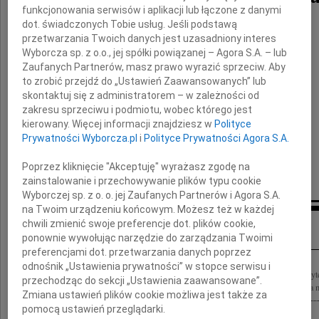
funkcjonowania serwisów i aplikacji lub łączone z danymi
dot. świadczonych Tobie usług. Jeśli podstawą
przetwarzania Twoich danych jest uzasadniony interes
Wyborcza sp. z o.o., jej spółki powiązanej – Agora S.A. – lub
Zaufanych Partnerów, masz prawo wyrazić sprzeciw. Aby
Janusiu, Ewuniu
to zrobić przejdź do „Ustawień Zaawansowanych” lub
skontaktuj się z administratorem – w zależności od
zakresu sprzeciwu i podmiotu, wobec którego jest
całym sercem jesteśmy przy Was
kierowany. Więcej informacji znajdziesz w
Polityce
Prywatności Wyborcza.pl
i
Polityce Prywatności Agora S.A.
Ewa, Monika, Ania z mężami
Poprzez kliknięcie "Akceptuję" wyrażasz zgodę na
zainstalowanie i przechowywanie plików typu cookie
Wyborczej sp. z o. o. jej Zaufanych Partnerów i Agora S.A.
na Twoim urządzeniu końcowym. Możesz też w każdej
Inne kondolencje
chwili zmienić swoje preferencje dot. plików cookie,
ponownie wywołując narzędzie do zarządzania Twoimi
preferencjami dot. przetwarzania danych poprzez
odnośnik „Ustawienia prywatności” w stopce serwisu i
Z głębokim żalem żegnamy prof. zw. dr hab. Marię Olszewską Profesora Uniwersyt
przechodząc do sekcji „Ustawienia zaawansowane”.
Rzeczywistego Polskiej Akademii Nauk, wybitną uczoną, wspaniałego nauczyciela m
Zmiana ustawień plików cookie możliwa jest także za
pomocą ustawień przeglądarki.