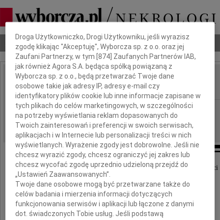
Dbamy o Twoją prywatność
Droga Użytkowniczko, Drogi Użytkowniku, jeśli wyrazisz
Nekrologi
Odeszli
Poradnik pogrzebowy
zgodę klikając "Akceptuję", Wyborcza sp. z o.o. oraz jej
Zaufani Partnerzy, w tym [
874
] Zaufanych Partnerów IAB,
jak również Agora S.A. będąca spółką powiązaną z
Wyborcza sp. z o.o., będą przetwarzać Twoje dane
Janusz Drob
osobowe takie jak adresy IP, adresy e-mail czy
IMIĘ I NAZWISKO:
identyfikatory plików cookie lub inne informacje zapisane w
tych plikach do celów marketingowych, w szczególności
Radom
REGION:
na potrzeby wyświetlania reklam dopasowanych do
04.02.2011
DATA EMISJI:
Twoich zainteresowań i preferencji w swoich serwisach,
aplikacjach i w Internecie lub personalizacji treści w nich
wyświetlanych. Wyrażenie zgody jest dobrowolne. Jeśli nie
chcesz wyrazić zgody, chcesz ograniczyć jej zakres lub
chcesz wycofać zgodę uprzednio udzieloną przejdź do
Ze smutkiem przyjęliśmy wiadomość o śmierci
„Ustawień Zaawansowanych”.
Twoje dane osobowe mogą być przetwarzane także do
prof. dr. hab.
celów badania i mierzenia informacji dotyczących
funkcjonowania serwisów i aplikacji lub łączone z danymi
Janusza Droba
dot. świadczonych Tobie usług. Jeśli podstawą