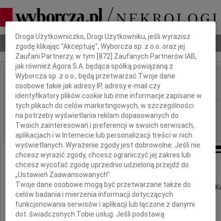
Dbamy o Twoją prywatność
Droga Użytkowniczko, Drogi Użytkowniku, jeśli wyrazisz
Nekrologi
Odeszli
Poradnik pogrzebowy
zgodę klikając "Akceptuję", Wyborcza sp. z o.o. oraz jej
Zaufani Partnerzy, w tym [
872
] Zaufanych Partnerów IAB,
jak również Agora S.A. będąca spółką powiązaną z
Wyborcza sp. z o.o., będą przetwarzać Twoje dane
Aleksander Lewicki
osobowe takie jak adresy IP, adresy e-mail czy
IMIĘ I NAZWISKO:
identyfikatory plików cookie lub inne informacje zapisane w
tych plikach do celów marketingowych, w szczególności
Gdańsk
REGION:
na potrzeby wyświetlania reklam dopasowanych do
04.02.2011
DATA EMISJI:
Twoich zainteresowań i preferencji w swoich serwisach,
aplikacjach i w Internecie lub personalizacji treści w nich
wyświetlanych. Wyrażenie zgody jest dobrowolne. Jeśli nie
chcesz wyrazić zgody, chcesz ograniczyć jej zakres lub
chcesz wycofać zgodę uprzednio udzieloną przejdź do
Z głębokim żalem zawiadamiamy,
„Ustawień Zaawansowanych”.
że 1 lutego 2011 roku zmarł tragicznie
Twoje dane osobowe mogą być przetwarzane także do
nasz ukochany Syn, Brat, Siostrzeniec, Bratanek i 
celów badania i mierzenia informacji dotyczących
funkcjonowania serwisów i aplikacji lub łączone z danymi
dot. świadczonych Tobie usług. Jeśli podstawą