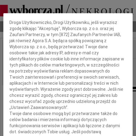
Dbamy o Twoją prywatność
Droga Użytkowniczko, Drogi Użytkowniku, jeśli wyrazisz
Nekrologi
Odeszli
Poradnik pogrzebowy
zgodę klikając "Akceptuję", Wyborcza sp. z o.o. oraz jej
Zaufani Partnerzy, w tym [
872
] Zaufanych Partnerów IAB,
jak również Agora S.A. będąca spółką powiązaną z
Wyborcza sp. z o.o., będą przetwarzać Twoje dane
osobowe takie jak adresy IP, adresy e-mail czy
IMIĘ I NAZWISKO:
identyfikatory plików cookie lub inne informacje zapisane w
Łódź
tych plikach do celów marketingowych, w szczególności
REGION:
na potrzeby wyświetlania reklam dopasowanych do
04.02.2011
DATA EMISJI:
Twoich zainteresowań i preferencji w swoich serwisach,
aplikacjach i w Internecie lub personalizacji treści w nich
wyświetlanych. Wyrażenie zgody jest dobrowolne. Jeśli nie
chcesz wyrazić zgody, chcesz ograniczyć jej zakres lub
chcesz wycofać zgodę uprzednio udzieloną przejdź do
Pani
„Ustawień Zaawansowanych”.
Twoje dane osobowe mogą być przetwarzane także do
celów badania i mierzenia informacji dotyczących
Aldonie Polak
funkcjonowania serwisów i aplikacji lub łączone z danymi
dot. świadczonych Tobie usług. Jeśli podstawą