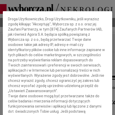
Dbamy o Twoją prywatność
Droga Użytkowniczko, Drogi Użytkowniku, jeśli wyrazisz
Nekrologi
Odeszli
Poradnik pogrzebowy
zgodę klikając "Akceptuję", Wyborcza sp. z o.o. oraz jej
Zaufani Partnerzy, w tym [
874
] Zaufanych Partnerów IAB,
jak również Agora S.A. będąca spółką powiązaną z
Wyborcza sp. z o.o., będą przetwarzać Twoje dane
Ryszard Jajszczyk
osobowe takie jak adresy IP, adresy e-mail czy
IMIĘ I NAZWISKO:
identyfikatory plików cookie lub inne informacje zapisane w
tych plikach do celów marketingowych, w szczególności
Łódź
REGION:
na potrzeby wyświetlania reklam dopasowanych do
04.02.2011
DATA EMISJI:
Twoich zainteresowań i preferencji w swoich serwisach,
aplikacjach i w Internecie lub personalizacji treści w nich
wyświetlanych. Wyrażenie zgody jest dobrowolne. Jeśli nie
chcesz wyrazić zgody, chcesz ograniczyć jej zakres lub
chcesz wycofać zgodę uprzednio udzieloną przejdź do
Z wielkim smutkiem przyjęliśmy wiadomość o śmie
„Ustawień Zaawansowanych”.
Twoje dane osobowe mogą być przetwarzane także do
dr. Ryszarda Jajszczyk
celów badania i mierzenia informacji dotyczących
funkcjonowania serwisów i aplikacji lub łączone z danymi
dot. świadczonych Tobie usług. Jeśli podstawą