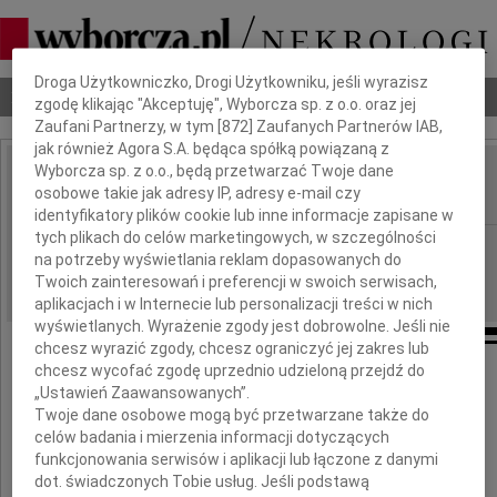
Dbamy o Twoją prywatność
Droga Użytkowniczko, Drogi Użytkowniku, jeśli wyrazisz
Nekrologi
Odeszli
Poradnik pogrzebowy
zgodę klikając "Akceptuję", Wyborcza sp. z o.o. oraz jej
Zaufani Partnerzy, w tym [
872
] Zaufanych Partnerów IAB,
jak również Agora S.A. będąca spółką powiązaną z
Wyborcza sp. z o.o., będą przetwarzać Twoje dane
Stanisław Naziębło
osobowe takie jak adresy IP, adresy e-mail czy
IMIĘ I NAZWISKO:
identyfikatory plików cookie lub inne informacje zapisane w
tych plikach do celów marketingowych, w szczególności
Gdańsk
REGION:
na potrzeby wyświetlania reklam dopasowanych do
04.02.2011
DATA EMISJI:
Twoich zainteresowań i preferencji w swoich serwisach,
aplikacjach i w Internecie lub personalizacji treści w nich
wyświetlanych. Wyrażenie zgody jest dobrowolne. Jeśli nie
chcesz wyrazić zgody, chcesz ograniczyć jej zakres lub
chcesz wycofać zgodę uprzednio udzieloną przejdź do
Z głębokim żalem zawiadamiamy,
„Ustawień Zaawansowanych”.
że 2 lutego 2011 roku
Twoje dane osobowe mogą być przetwarzane także do
odszedł kochany Mąż, Ojciec i Dziadek
celów badania i mierzenia informacji dotyczących
funkcjonowania serwisów i aplikacji lub łączone z danymi
dot. świadczonych Tobie usług. Jeśli podstawą