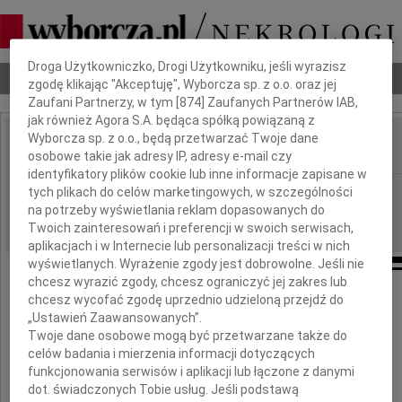
Dbamy o Twoją prywatność
Droga Użytkowniczko, Drogi Użytkowniku, jeśli wyrazisz
Nekrologi
Odeszli
Poradnik pogrzebowy
zgodę klikając "Akceptuję", Wyborcza sp. z o.o. oraz jej
Zaufani Partnerzy, w tym [
874
] Zaufanych Partnerów IAB,
jak również Agora S.A. będąca spółką powiązaną z
Wyborcza sp. z o.o., będą przetwarzać Twoje dane
osobowe takie jak adresy IP, adresy e-mail czy
IMIĘ I NAZWISKO:
identyfikatory plików cookie lub inne informacje zapisane w
Gdańsk
tych plikach do celów marketingowych, w szczególności
REGION:
na potrzeby wyświetlania reklam dopasowanych do
04.02.2011
DATA EMISJI:
Twoich zainteresowań i preferencji w swoich serwisach,
aplikacjach i w Internecie lub personalizacji treści w nich
wyświetlanych. Wyrażenie zgody jest dobrowolne. Jeśli nie
chcesz wyrazić zgody, chcesz ograniczyć jej zakres lub
chcesz wycofać zgodę uprzednio udzieloną przejdź do
Jerzemu Michalskiemu
„Ustawień Zaawansowanych”.
Twoje dane osobowe mogą być przetwarzane także do
celów badania i mierzenia informacji dotyczących
z powodu śmierci
funkcjonowania serwisów i aplikacji lub łączone z danymi
dot. świadczonych Tobie usług. Jeśli podstawą