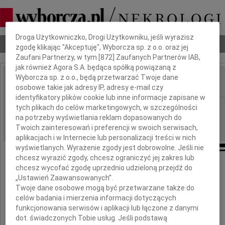
Dbamy o Twoją prywatność
Droga Użytkowniczko, Drogi Użytkowniku, jeśli wyrazisz
Nekrologi
Odeszli
Poradnik pogrzebowy
zgodę klikając "Akceptuję", Wyborcza sp. z o.o. oraz jej
Zaufani Partnerzy, w tym [
872
] Zaufanych Partnerów IAB,
jak również Agora S.A. będąca spółką powiązaną z
Wyborcza sp. z o.o., będą przetwarzać Twoje dane
osobowe takie jak adresy IP, adresy e-mail czy
IMIĘ I NAZWISKO:
identyfikatory plików cookie lub inne informacje zapisane w
Kraków
tych plikach do celów marketingowych, w szczególności
REGION:
na potrzeby wyświetlania reklam dopasowanych do
03.02.2011
DATA EMISJI:
Twoich zainteresowań i preferencji w swoich serwisach,
aplikacjach i w Internecie lub personalizacji treści w nich
wyświetlanych. Wyrażenie zgody jest dobrowolne. Jeśli nie
chcesz wyrazić zgody, chcesz ograniczyć jej zakres lub
Panu
chcesz wycofać zgodę uprzednio udzieloną przejdź do
„Ustawień Zaawansowanych”.
Markowi Przybyłowiczowi
Twoje dane osobowe mogą być przetwarzane także do
celów badania i mierzenia informacji dotyczących
funkcjonowania serwisów i aplikacji lub łączone z danymi
wyrazy głębokiego współczucia
dot. świadczonych Tobie usług. Jeśli podstawą
z powodu śmierci