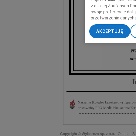
z o. o. jej Zaufanych 
swoje preferencje dot.
przetwarzania danych 
„Ustawienia zaawansow
AKCEPTUJĘ
My, nasi Zaufani Part
dokładnych danych geol
Przechowywanie informa
pr
treści, badnie odbiorcó
ora
I
Naszemu Koledze Jarosławowi Teperowi 
pracownicy PRO Media House oraz Zarz
Copyright © Wyborcza sp. z o.o.
O nas
St