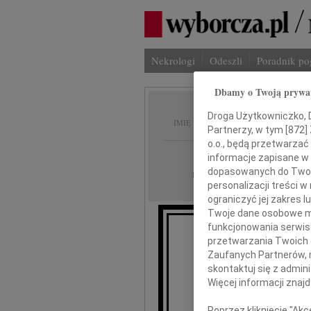
Nekrologi
Odeszli
Poradnik p
Dbamy o Twoją prywa
Jarosł
Droga Użytkowniczko, Dr
IMIĘ I NAZWISKO:
Partnerzy, w tym [
872
]
o.o., będą przetwarzać 
Kraków
REGION:
informacje zapisane w
dopasowanych do Twoich
22.10.2009
DATA EMISJI:
personalizacji treści 
ograniczyć jej zakres
Twoje dane osobowe mo
funkcjonowania serwisó
przetwarzania Twoich da
Zaufanych Partnerów, 
skontaktuj się z admin
Jar
Więcej informacji znaj
wyr
Poprzez kliknięcie "Ak