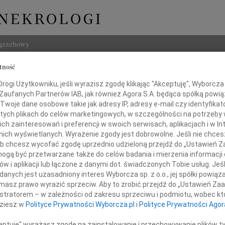
ogrzebowy
tność
Szukaj
aw Teper
ogi Użytkowniku, jeśli wyrazisz zgodę klikając "Akceptuję", Wyborcza sp
Imię i na
 Zaufanych Partnerów IAB, jak również Agora S.A. będąca spółką powi
Twoje dane osobowe takie jak adresy IP, adresy e-mail czy identyfikato
 tych plikach do celów marketingowych, w szczególności na potrzeby 
 zainteresowań i preferencji w swoich serwisach, aplikacjach i w Int
w nich wyświetlanych. Wyrażenie zgody jest dobrowolne. Jeśli nie chce
INNE NE
 lub chcesz wycofać zgodę uprzednio udzieloną przejdź do „Ustawień
24.0
gą być przetwarzane także do celów badania i mierzenia informacji
Panu 
w i aplikacji lub łączone z danymi dot. świadczonych Tobie usług. Jeś
Karol
Naszemu Koledze
nych jest uzasadniony interes Wyborcza sp. z o.o., jej spółki powiąza
Z głę
masz prawo wyrazić sprzeciw. Aby to zrobić przejdź do „Ustawień Z
Joann
istratorem – w zależności od zakresu sprzeciwu i podmiotu, wobec któ
osławowi Teperowi
Z olb
dziesz w
Polityce Prywatności Wyborcza.pl
i
Polityce Prywatności Agor
Joann
Z głę
azy głębokiego współczucia
ceptuję" wyrażasz zgodę na zainstalowanie i przechowywanie plików t