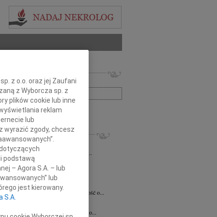
 nekrologów i wspomnień
. z o.o. oraz jej Zaufani
zwisko lub numer ogłoszenia:
ązaną z Wyborcza sp. z
ry plików cookie lub inne
wyświetlania reklam
+ szukanie zaawansowane
ernecie lub
sz wyrazić zgody, chcesz
KROLOGI
 Zaawansowanych”.
7.2026
Kraków
 dotyczących
Jackowi Gryzło Wiceprezesowi Areny...
li podstawą
ina Witek
20.07.2026
Kraków
nej – Agora S.A. – lub
bokim smutkiem i żalem przyjęliśmy...
aawansowanych” lub
a Słowińska
20.07.2026
Kraków
rego jest kierowany.
rzymim smutkiem przyjęliśmy wiadomość o...
a S.A.
a Słowińska
20.07.2026
Kraków
bokim smutkiem przyjąłem wiadomość o...
ypu cookie Wyborczej sp.