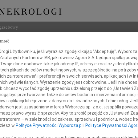
ogrzebowy
tność
Szukaj
ław Radosz
ogi Użytkowniku, jeśli wyrazisz zgodę klikając "Akceptuję", Wyborcza sp
Imię i na
 Zaufanych Partnerów IAB, jak również Agora S.A. będąca spółką powi
Twoje dane osobowe takie jak adresy IP, adresy e-mail czy identyfikato
 tych plikach do celów marketingowych, w szczególności na potrzeby 
 zainteresowań i preferencji w swoich serwisach, aplikacjach i w Int
w nich wyświetlanych. Wyrażenie zgody jest dobrowolne. Jeśli nie chce
INNE NE
 lub chcesz wycofać zgodę uprzednio udzieloną przejdź do „Ustawień
07.0
gą być przetwarzane także do celów badania i mierzenia informacji
Dziek
w i aplikacji lub łączone z danymi dot. świadczonych Tobie usług. Jeś
07.0
nych jest uzasadniony interes Wyborcza sp. z o.o., jej spółki powiąza
Łączymy się w bólu
Nasze
masz prawo wyrazić sprzeciw. Aby to zrobić przejdź do „Ustawień Z
Jacek
z naszą Koleżanką
istratorem – w zależności od zakresu sprzeciwu i podmiotu, wobec któ
Z wie
dziesz w
Polityce Prywatności Wyborcza.pl
i
Polityce Prywatności Agor
Małgo
gr Iwoną Radosz
W dni
ceptuję" wyrażasz zgodę na zainstalowanie i przechowywanie plików t