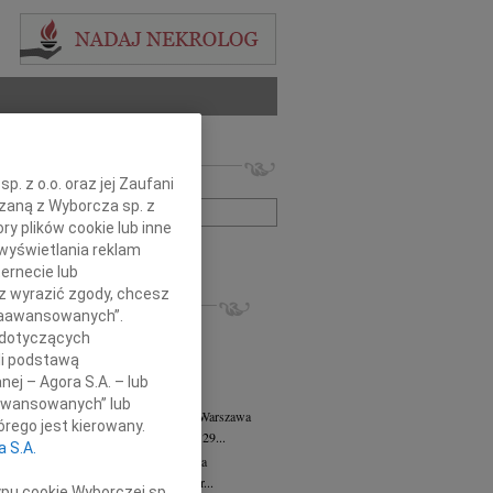
 nekrologów i wspomnień
. z o.o. oraz jej Zaufani
zwisko lub numer ogłoszenia:
ązaną z Wyborcza sp. z
ry plików cookie lub inne
wyświetlania reklam
+ szukanie zaawansowane
ernecie lub
sz wyrazić zgody, chcesz
KROLOGI
 Zaawansowanych”.
8.2026
Warszawa
 dotyczących
anie Wydziału dr hab. Julii Kubisie,...
li podstawą
8.2026
Warszawa
nej – Agora S.A. – lub
j kochanej i dzielnej Marylce Butruk...
aawansowanych” lub
 Tadeusz Duniec
wiek: 79
07.08.2026
Warszawa
rego jest kierowany.
lkim żalem przyjęliśmy wiadomość, że 29...
a S.A.
rzata Kościelska
07.08.2026
Warszawa
u 3 sierpnia 2026 roku zmarła Profesor...
ypu cookie Wyborczej sp.