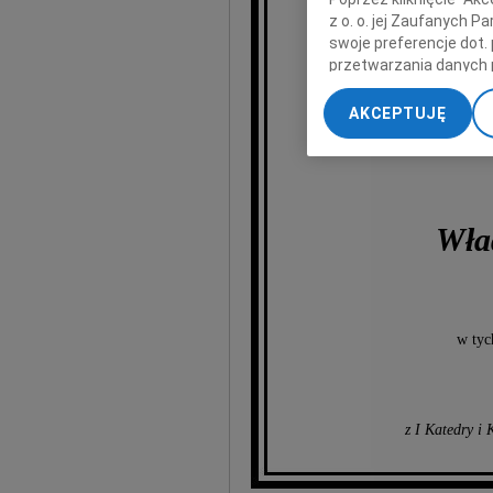
z o. o. jej Zaufanych 
swoje preferencje dot.
przetwarzania danych 
„Ustawienia zaawansow
AKCEPTUJĘ
My, nasi Zaufani Part
dokładnych danych geol
Przechowywanie informa
treści, badnie odbiorcó
Wła
w tyc
z I Katedry i