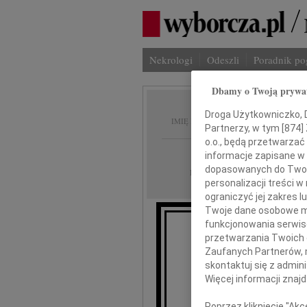
Nekrologi
Odeszli
Poradnik p
Dbamy o Twoją prywa
Władys
Droga Użytkowniczko, Dr
IMIĘ I NAZWISKO:
Partnerzy, w tym [
874
]
o.o., będą przetwarzać 
Warszawa
REGION:
informacje zapisane w
dopasowanych do Twoich
01.02.2011
DATA EMISJI:
personalizacji treści 
ograniczyć jej zakres
Twoje dane osobowe mo
funkcjonowania serwisó
przetwarzania Twoich da
Zaufanych Partnerów, 
skontaktuj się z admin
Więcej informacji znaj
m
Poprzez kliknięcie "Ak