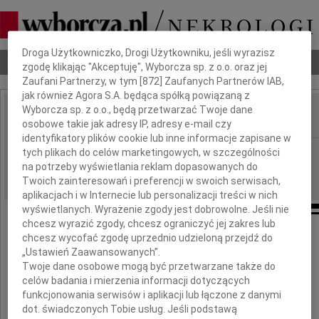
Dbamy o Twoją prywatność
Droga Użytkowniczko, Drogi Użytkowniku, jeśli wyrazisz
Nekrologi
Odeszli
Poradnik pogrzebowy
zgodę klikając "Akceptuję", Wyborcza sp. z o.o. oraz jej
Zaufani Partnerzy, w tym [
872
] Zaufanych Partnerów IAB,
jak również Agora S.A. będąca spółką powiązaną z
Wyborcza sp. z o.o., będą przetwarzać Twoje dane
osobowe takie jak adresy IP, adresy e-mail czy
IMIĘ I NAZWISKO:
identyfikatory plików cookie lub inne informacje zapisane w
Warszawa
tych plikach do celów marketingowych, w szczególności
REGION:
na potrzeby wyświetlania reklam dopasowanych do
01.02.2011
DATA EMISJI:
Twoich zainteresowań i preferencji w swoich serwisach,
aplikacjach i w Internecie lub personalizacji treści w nich
wyświetlanych. Wyrażenie zgody jest dobrowolne. Jeśli nie
chcesz wyrazić zgody, chcesz ograniczyć jej zakres lub
chcesz wycofać zgodę uprzednio udzieloną przejdź do
Wyrazy współczucia dla
„Ustawień Zaawansowanych”.
Piotra Drzewowskiego
Twoje dane osobowe mogą być przetwarzane także do
celów badania i mierzenia informacji dotyczących
funkcjonowania serwisów i aplikacji lub łączone z danymi
dot. świadczonych Tobie usług. Jeśli podstawą
z powodu śmierci