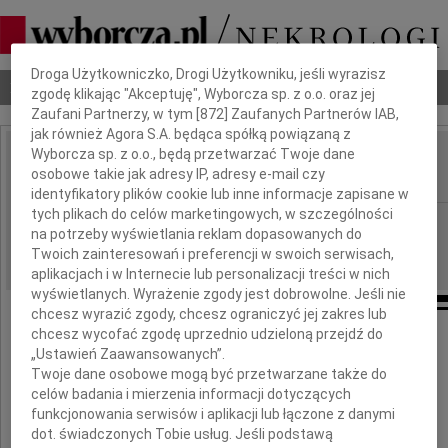
Dbamy o Twoją prywatność
Droga Użytkowniczko, Drogi Użytkowniku, jeśli wyrazisz
Nekrologi
Odeszli
Poradnik pogrzebowy
zgodę klikając "Akceptuję", Wyborcza sp. z o.o. oraz jej
Zaufani Partnerzy, w tym [
872
] Zaufanych Partnerów IAB,
jak również Agora S.A. będąca spółką powiązaną z
Wyborcza sp. z o.o., będą przetwarzać Twoje dane
Tadeusz Łogasz
osobowe takie jak adresy IP, adresy e-mail czy
IMIĘ I NAZWISKO:
identyfikatory plików cookie lub inne informacje zapisane w
tych plikach do celów marketingowych, w szczególności
Opole
REGION:
na potrzeby wyświetlania reklam dopasowanych do
10.11.2009
DATA EMISJI:
Twoich zainteresowań i preferencji w swoich serwisach,
aplikacjach i w Internecie lub personalizacji treści w nich
wyświetlanych. Wyrażenie zgody jest dobrowolne. Jeśli nie
chcesz wyrazić zgody, chcesz ograniczyć jej zakres lub
chcesz wycofać zgodę uprzednio udzieloną przejdź do
W I rocznicę śmierci
„Ustawień Zaawansowanych”.
naszego Kolegi
Twoje dane osobowe mogą być przetwarzane także do
celów badania i mierzenia informacji dotyczących
funkcjonowania serwisów i aplikacji lub łączone z danymi
Tadeusza Łogasza
dot. świadczonych Tobie usług. Jeśli podstawą