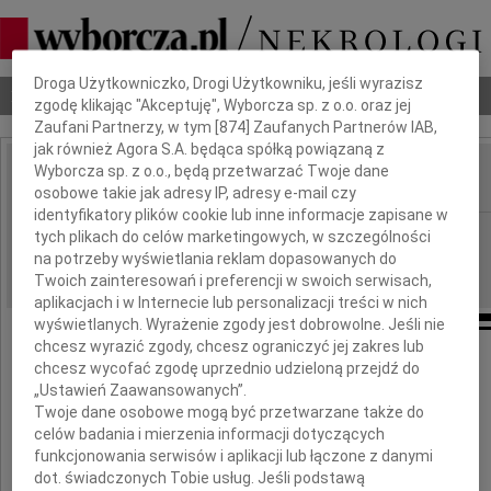
Dbamy o Twoją prywatność
Droga Użytkowniczko, Drogi Użytkowniku, jeśli wyrazisz
Nekrologi
Odeszli
Poradnik pogrzebowy
zgodę klikając "Akceptuję", Wyborcza sp. z o.o. oraz jej
Zaufani Partnerzy, w tym [
874
] Zaufanych Partnerów IAB,
jak również Agora S.A. będąca spółką powiązaną z
Wyborcza sp. z o.o., będą przetwarzać Twoje dane
osobowe takie jak adresy IP, adresy e-mail czy
IMIĘ I NAZWISKO:
identyfikatory plików cookie lub inne informacje zapisane w
Łódź
REGION:
tych plikach do celów marketingowych, w szczególności
na potrzeby wyświetlania reklam dopasowanych do
01.02.2011
DATA EMISJI:
Twoich zainteresowań i preferencji w swoich serwisach,
aplikacjach i w Internecie lub personalizacji treści w nich
wyświetlanych. Wyrażenie zgody jest dobrowolne. Jeśli nie
chcesz wyrazić zgody, chcesz ograniczyć jej zakres lub
chcesz wycofać zgodę uprzednio udzieloną przejdź do
Naszemu Koledze
„Ustawień Zaawansowanych”.
Twoje dane osobowe mogą być przetwarzane także do
celów badania i mierzenia informacji dotyczących
Zbigniewowi Nicińskiemu
funkcjonowania serwisów i aplikacji lub łączone z danymi
dot. świadczonych Tobie usług. Jeśli podstawą