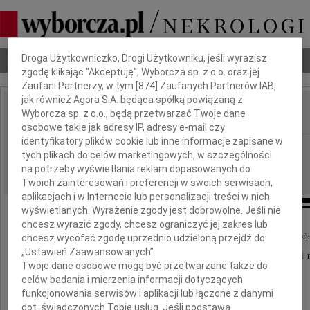
Dbamy o Twoją prywatność
Droga Użytkowniczko, Drogi Użytkowniku, jeśli wyrazisz
Nekrologi
Odeszli
Poradnik pogrzebowy
zgodę klikając "Akceptuję", Wyborcza sp. z o.o. oraz jej
Zaufani Partnerzy, w tym [
874
] Zaufanych Partnerów IAB,
jak również Agora S.A. będąca spółką powiązaną z
Wyborcza sp. z o.o., będą przetwarzać Twoje dane
IMIĘ I NAZWISKO:
osobowe takie jak adresy IP, adresy e-mail czy
identyfikatory plików cookie lub inne informacje zapisane w
Kraków, Warszawa
REGION:
tych plikach do celów marketingowych, w szczególności
31.01.2011
DATA EMISJI:
na potrzeby wyświetlania reklam dopasowanych do
Twoich zainteresowań i preferencji w swoich serwisach,
aplikacjach i w Internecie lub personalizacji treści w nich
wyświetlanych. Wyrażenie zgody jest dobrowolne. Jeśli nie
chcesz wyrazić zgody, chcesz ograniczyć jej zakres lub
Wydział Prawa i Administracji Uniwersytetu Jagielloń
chcesz wycofać zgodę uprzednio udzieloną przejdź do
„Ustawień Zaawansowanych”.
z głębokim żalem żegna zmarłego 27 stycznia 2011 
Twoje dane osobowe mogą być przetwarzane także do
celów badania i mierzenia informacji dotyczących
profesora
funkcjonowania serwisów i aplikacji lub łączone z danymi
dot. świadczonych Tobie usług. Jeśli podstawą