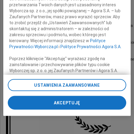
Jana Baszkiewicza
przetwarzania Twoich danych jest uzasadniony interes
Wyborcza sp. z o.o., jej spółki powiązanej – Agora S.A. – lub
Zaufanych Partnerów, masz prawo wyrazić sprzeciw. Aby
to zrobić przejdź do „Ustawień Zaawansowanych” lub
Nauczyciela wielu pokoleń historyków doktryn
skontaktuj się z administratorem – w zależności od
politycznych i prawnych i historyków prawa.
zakresu sprzeciwu i podmiotu, wobec którego jest
kierowany. Więcej informacji znajdziesz w
Polityce
Tego, który przez lata wyznaczał najwyższy pozi
Prywatności Wyborcza.pl
i
Polityce Prywatności Agora S.A.
standardów pracy naukowej,
Poprzez kliknięcie "Akceptuję" wyrażasz zgodę na
wspaniałego Człowieka, wybitnego Uczonego, niezrównane
naszego Mistrza i Przyjaciela.
zainstalowanie i przechowywanie plików typu cookie
Wyborczej sp. z o. o. jej Zaufanych Partnerów i Agora S.A.
na Twoim urządzeniu końcowym. Możesz też w każdej
chwili zmienić swoje preferencje dot. plików cookie,
Dziekan
USTAWIENIA ZAAWANSOWANE
ponownie wywołując narzędzie do zarządzania Twoimi
i Rada Wydziału Prawa i Administracji
preferencjami dot. przetwarzania danych poprzez
odnośnik „Ustawienia prywatności” w stopce serwisu i
Uniwersytetu Jagiellońskiego
AKCEPTUJĘ
przechodząc do sekcji „Ustawienia zaawansowane”.
Zmiana ustawień plików cookie możliwa jest także za
pomocą ustawień przeglądarki.
My, nasi Zaufani Partnerzy i Agora S.A. możemy