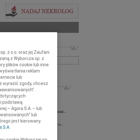
 nekrologów i wspomnień
. z o.o. oraz jej Zaufani
zwisko lub numer ogłoszenia:
ązaną z Wyborcza sp. z
ry plików cookie lub inne
wyświetlania reklam
+ szukanie zaawansowane
ernecie lub
sz wyrazić zgody, chcesz
KROLOGI
 Zaawansowanych”.
 Pliszkiewicz
05.08.2026
Warszawa
 dotyczących
utkiem żegnamy Profesora Marka...
li podstawą
anna Szymańska
04.08.2026
Warszawa
nej – Agora S.A. – lub
 miłość mogła uzdrawiać a łzy wskrzeszać...
aawansowanych” lub
ej Gołaszewski
04.08.2026
Warszawa
rego jest kierowany.
lkim smutkiem przyjęliśmy wiadomość o...
a S.A.
ej Perzanowski
03.08.2026
Warszawa
bokim smutkiem i niedowierzaniem...
ypu cookie Wyborczej sp.