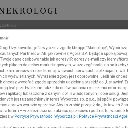
ogrzebowy
tność
Szukaj
ogi Użytkowniku, jeśli wyrazisz zgodę klikając "Akceptuję", Wyborcza sp
Imię i na
 Zaufanych Partnerów IAB, jak również Agora S.A. będąca spółką powi
Twoje dane osobowe takie jak adresy IP, adresy e-mail czy identyfikato
 tych plikach do celów marketingowych, w szczególności na potrzeby 
 zainteresowań i preferencji w swoich serwisach, aplikacjach i w Int
w nich wyświetlanych. Wyrażenie zgody jest dobrowolne. Jeśli nie chce
INNE NE
 lub chcesz wycofać zgodę uprzednio udzieloną przejdź do „Ustawień
Marek
gą być przetwarzane także do celów badania i mierzenia informacji
Ze sm
w i aplikacji lub łączone z danymi dot. świadczonych Tobie usług. Jeś
ajetanowi z Żoną
Mari
nych jest uzasadniony interes Wyborcza sp. z o.o., jej spółki powiąza
Gdyby
i
masz prawo wyrazić sprzeciw. Aby to zrobić przejdź do „Ustawień Z
Andrz
istratorem – w zależności od zakresu sprzeciwu i podmiotu, wobec któ
Rodzicami
Z wie
dziesz w
Polityce Prywatności Wyborcza.pl
i
Polityce Prywatności Agor
Andrz
azy głębokiego współczucia
Z głę
ceptuję" wyrażasz zgodę na zainstalowanie i przechowywanie plików t