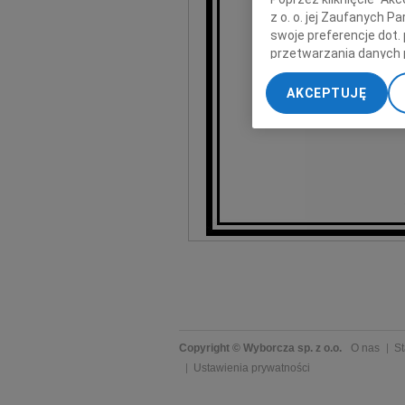
z o. o. jej Zaufanych 
swoje preferencje dot.
przetwarzania danych 
„Ustawienia zaawansow
AKCEPTUJĘ
My, nasi Zaufani Part
dokładnych danych geol
Przechowywanie informa
treści, badnie odbiorcó
Copyright © Wyborcza sp. z o.o.
O nas
St
Ustawienia prywatności