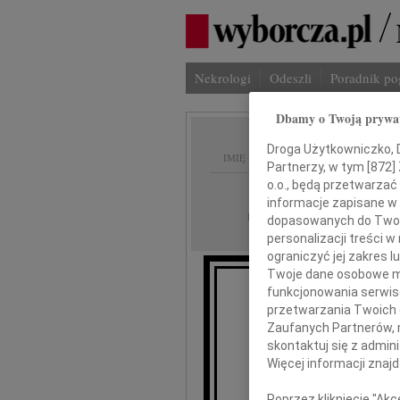
Nekrologi
Odeszli
Poradnik p
Dbamy o Twoją prywa
Droga Użytkowniczko, Dr
IMIĘ I NAZWISKO:
Partnerzy, w tym [
872
]
o.o., będą przetwarzać 
Warszawa
REGION:
informacje zapisane w
13.08.2009
DATA EMISJI:
dopasowanych do Twoich
personalizacji treści 
ograniczyć jej zakres
Twoje dane osobowe mo
funkcjonowania serwisó
K
przetwarzania Twoich da
Zaufanych Partnerów, 
skontaktuj się z admin
Więcej informacji znaj
wyr
Poprzez kliknięcie "Ak