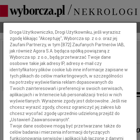
Dbamy o Twoją prywatność
Nekrologi
Odeszli
Poradnik pogrzebowy
Droga Użytkowniczko, Drogi Użytkowniku, jeśli wyrazisz
zgodę klikając "Akceptuję", Wyborcza sp. z o.o. oraz jej
Zaufani Partnerzy, w tym [
872
] Zaufanych Partnerów IAB,
Andrzej Szypulski
jak również Agora S.A. będąca spółką powiązaną z
IMIĘ I NAZWISKO:
Wyborcza sp. z o.o., będą przetwarzać Twoje dane
osobowe takie jak adresy IP, adresy e-mail czy
Warszawa
identyfikatory plików cookie lub inne informacje zapisane w
REGION:
tych plikach do celów marketingowych, w szczególności
28.01.2011
DATA EMISJI:
na potrzeby wyświetlania reklam dopasowanych do
Twoich zainteresowań i preferencji w swoich serwisach,
aplikacjach i w Internecie lub personalizacji treści w nich
wyświetlanych. Wyrażenie zgody jest dobrowolne. Jeśli nie
chcesz wyrazić zgody, chcesz ograniczyć jej zakres lub
Żegnamy z żalem i bólem
chcesz wycofać zgodę uprzednio udzieloną przejdź do
„Ustawień Zaawansowanych”.
Twoje dane osobowe mogą być przetwarzane także do
Andrzeja Szypulskieg
celów badania i mierzenia informacji dotyczących
funkcjonowania serwisów i aplikacji lub łączone z danymi