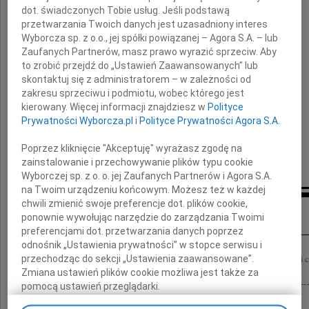
dot. świadczonych Tobie usług. Jeśli podstawą
pisarza, scenarzystę, wrażliwego Człowieka.
przetwarzania Twoich danych jest uzasadniony interes
Wyborcza sp. z o.o., jej spółki powiązanej – Agora S.A. – lub
Zaufanych Partnerów, masz prawo wyrazić sprzeciw. Aby
Ze współczuciem myślimy
to zrobić przejdź do „Ustawień Zaawansowanych” lub
o Tobie, Krysiu, i Jego Bliskich.
skontaktuj się z administratorem – w zależności od
zakresu sprzeciwu i podmiotu, wobec którego jest
kierowany. Więcej informacji znajdziesz w
Polityce
Prywatności Wyborcza.pl
i
Polityce Prywatności Agora S.A.
Nie zapomnimy, co nas łączyło, Andrzejku
Poprzez kliknięcie "Akceptuję" wyrażasz zgodę na
Anna i Zbigniew Safjan
zainstalowanie i przechowywanie plików typu cookie
Wyborczej sp. z o. o. jej Zaufanych Partnerów i Agora S.A.
na Twoim urządzeniu końcowym. Możesz też w każdej
chwili zmienić swoje preferencje dot. plików cookie,
Inne kondolencje
ponownie wywołując narzędzie do zarządzania Twoimi
preferencjami dot. przetwarzania danych poprzez
odnośnik „Ustawienia prywatności” w stopce serwisu i
Dnia 25 stycznia 2011 roku zmarł Andrzej Szypulski pisarz, scenarzysta wieloletni 
przechodząc do sekcji „Ustawienia zaawansowane”.
Rodzinie wyrazy współczucia składa Stowarzyszenie Autorów ZAiKS
Zmiana ustawień plików cookie możliwa jest także za
pomocą ustawień przeglądarki.