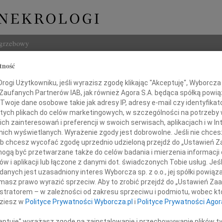
ogrzebowy
tność
Szukaj
ogi Użytkowniku, jeśli wyrazisz zgodę klikając "Akceptuję", Wyborcza sp
Imię i na
 Zaufanych Partnerów IAB, jak również Agora S.A. będąca spółką powi
Twoje dane osobowe takie jak adresy IP, adresy e-mail czy identyfikato
 tych plikach do celów marketingowych, w szczególności na potrzeby 
 zainteresowań i preferencji w swoich serwisach, aplikacjach i w Int
w nich wyświetlanych. Wyrażenie zgody jest dobrowolne. Jeśli nie chce
INNE NE
 lub chcesz wycofać zgodę uprzednio udzieloną przejdź do „Ustawień
07.0
gą być przetwarzane także do celów badania i mierzenia informacji
Dziek
w i aplikacji lub łączone z danymi dot. świadczonych Tobie usług. Jeś
07.0
nych jest uzasadniony interes Wyborcza sp. z o.o., jej spółki powiąza
Pani Profesor
Nasze
masz prawo wyrazić sprzeciw. Aby to zrobić przejdź do „Ustawień Z
Jacek
istratorem – w zależności od zakresu sprzeciwu i podmiotu, wobec któ
Barbarze Fatydze
Z wie
dziesz w
Polityce Prywatności Wyborcza.pl
i
Polityce Prywatności Agor
Małgo
W dni
ceptuję" wyrażasz zgodę na zainstalowanie i przechowywanie plików t