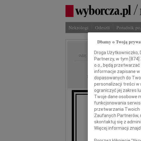
Nekrologi
Odeszli
Poradnik p
Dbamy o Twoją prywa
Droga Użytkowniczko, Dr
IMIĘ I NAZWISKO:
Partnerzy, w tym [
874
]
o.o., będą przetwarzać 
Warszawa
REGION:
informacje zapisane w
28.01.2011
DATA EMISJI:
dopasowanych do Twoich
personalizacji treści 
ograniczyć jej zakres
Twoje dane osobowe mo
funkcjonowania serwisó
przetwarzania Twoich da
Zaufanych Partnerów, 
skontaktuj się z admin
Więcej informacji znaj
Poprzez kliknięcie "Ak