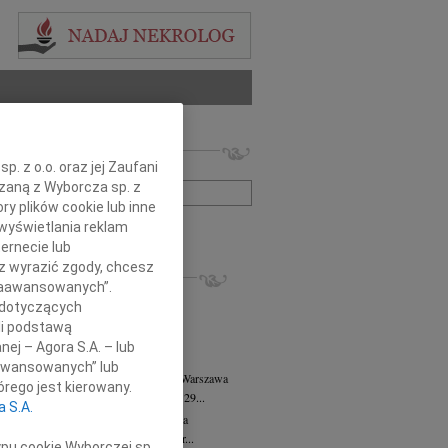
 nekrologów i wspomnień
. z o.o. oraz jej Zaufani
zwisko lub numer ogłoszenia:
ązaną z Wyborcza sp. z
ry plików cookie lub inne
wyświetlania reklam
+ szukanie zaawansowane
ernecie lub
sz wyrazić zgody, chcesz
KROLOGI
 Zaawansowanych”.
8.2026
Warszawa
 dotyczących
anie Wydziału dr hab. Julii Kubisie,...
li podstawą
8.2026
Warszawa
nej – Agora S.A. – lub
j kochanej i dzielnej Marylce Butruk...
aawansowanych” lub
 Tadeusz Duniec
wiek: 79
07.08.2026
Warszawa
rego jest kierowany.
lkim żalem przyjęliśmy wiadomość, że 29...
a S.A.
rzata Kościelska
07.08.2026
Warszawa
u 3 sierpnia 2026 roku zmarła Profesor...
ypu cookie Wyborczej sp.