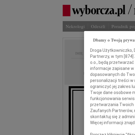
Nekrologi
Odeszli
Poradnik p
Dbamy o Twoją prywa
Droga Użytkowniczko, Dr
IMIĘ I NAZWISKO:
Partnerzy, w tym [
874
]
o.o., będą przetwarzać 
Białystok
REGION:
informacje zapisane w
28.01.2011
DATA EMISJI:
dopasowanych do Twoich
personalizacji treści 
ograniczyć jej zakres
Twoje dane osobowe mo
funkcjonowania serwisó
Wyrazy
przetwarzania Twoich da
Zaufanych Partnerów, 
skontaktuj się z admin
Więcej informacji znaj
Poprzez kliknięcie "Ak