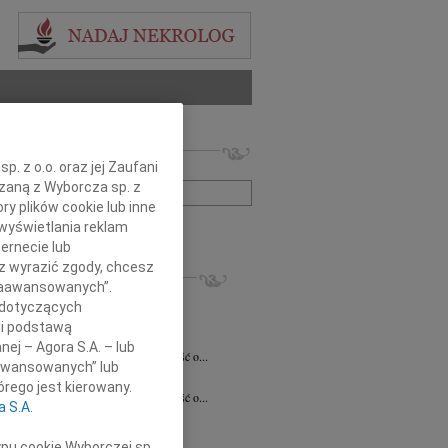
 nekrologów i wspomnień
. z o.o. oraz jej Zaufani
zwisko lub numer ogłoszenia:
ązaną z Wyborcza sp. z
ry plików cookie lub inne
wyświetlania reklam
+ szukanie zaawansowane
ernecie lub
sz wyrazić zgody, chcesz
KROLOGI
 Zaawansowanych”.
7.2026
Białystok
 dotyczących
notariusz Halinie Dorocie Agaciak...
li podstawą
 Niemyjski
06.07.2026
Warszawa
nej – Agora S.A. – lub
bokim smutkiem przyjęliśmy wiadomość o...
aawansowanych” lub
 Kulesza
23.06.2026
Białystok
rego jest kierowany.
bokim smutkiem przyjęliśmy wiadomość o...
a S.A.
6.2026
Białystok
y szczerego współczucia i...
ypu cookie Wyborczej sp.