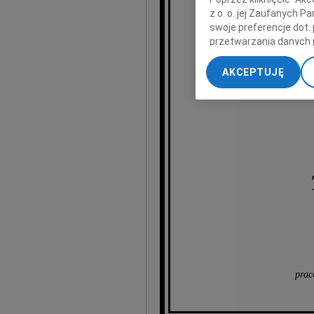
Joann
z o. o. jej Zaufanych 
swoje preferencje dot.
przetwarzania danych 
„Ustawienia zaawansow
AKCEPTUJĘ
My, nasi Zaufani Part
A
dokładnych danych geol
Przechowywanie informa
treści, badnie odbiorcó
prac