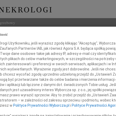
ogrzebowy
tność
Szukaj
ogi Użytkowniku, jeśli wyrazisz zgodę klikając "Akceptuję", Wyborcza sp
Imię i na
 Zaufanych Partnerów IAB, jak również Agora S.A. będąca spółką powi
Twoje dane osobowe takie jak adresy IP, adresy e-mail czy identyfikato
 tych plikach do celów marketingowych, w szczególności na potrzeby 
 zainteresowań i preferencji w swoich serwisach, aplikacjach i w Int
w nich wyświetlanych. Wyrażenie zgody jest dobrowolne. Jeśli nie chce
INNE NE
 lub chcesz wycofać zgodę uprzednio udzieloną przejdź do „Ustawień
22.0
gą być przetwarzane także do celów badania i mierzenia informacji
Pani 
w i aplikacji lub łączone z danymi dot. świadczonych Tobie usług. Jeś
Paweł
 głębokiego współczucia i żalu
nych jest uzasadniony interes Wyborcza sp. z o.o., jej spółki powiąza
Z głę
masz prawo wyrazić sprzeciw. Aby to zrobić przejdź do „Ustawień Z
Jerzy
istratorem – w zależności od zakresu sprzeciwu i podmiotu, wobec któ
Pani
Z głę
dziesz w
Polityce Prywatności Wyborcza.pl
i
Polityce Prywatności Agor
22.0
Wyraz
ceptuję" wyrażasz zgodę na zainstalowanie i przechowywanie plików t