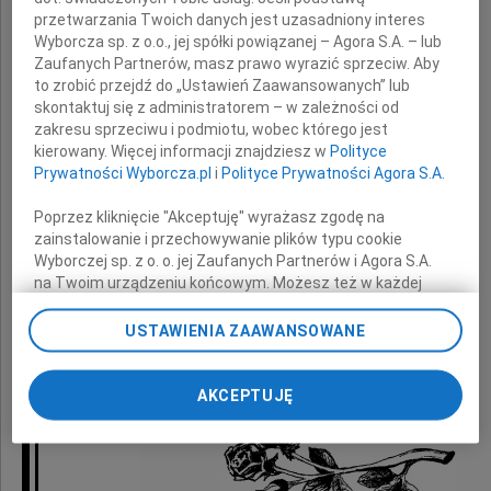
wyrazy głębokiego współczucia
przetwarzania Twoich danych jest uzasadniony interes
z powodu śmierci
Wyborcza sp. z o.o., jej spółki powiązanej – Agora S.A. – lub
Zaufanych Partnerów, masz prawo wyrazić sprzeciw. Aby
Męża
to zrobić przejdź do „Ustawień Zaawansowanych” lub
skontaktuj się z administratorem – w zależności od
zakresu sprzeciwu i podmiotu, wobec którego jest
Leszka Maszer
kierowany. Więcej informacji znajdziesz w
Polityce
Prywatności Wyborcza.pl
i
Polityce Prywatności Agora S.A.
Poprzez kliknięcie "Akceptuję" wyrażasz zgodę na
zainstalowanie i przechowywanie plików typu cookie
składa
Wyborczej sp. z o. o. jej Zaufanych Partnerów i Agora S.A.
na Twoim urządzeniu końcowym. Możesz też w każdej
chwili zmienić swoje preferencje dot. plików cookie,
Dyrekcja, grono pedagogiczne i pracownicy
ponownie wywołując narzędzie do zarządzania Twoimi
USTAWIENIA ZAAWANSOWANE
Gimnazjum nr 37 w Warszawie
preferencjami dot. przetwarzania danych poprzez
odnośnik „Ustawienia prywatności” w stopce serwisu i
przechodząc do sekcji „Ustawienia zaawansowane”.
AKCEPTUJĘ
Zmiana ustawień plików cookie możliwa jest także za
pomocą ustawień przeglądarki.
My, nasi Zaufani Partnerzy i Agora S.A. możemy