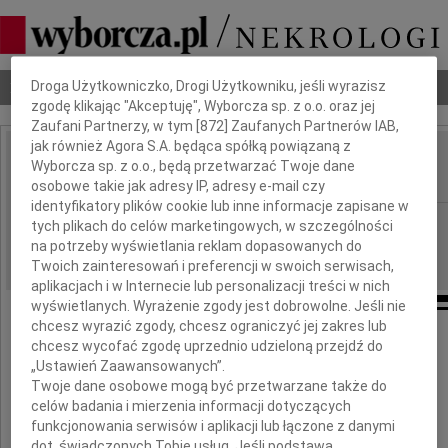
Dbamy o Twoją prywatność
Nekrologi
Odeszli
Poradnik pogrzebowy
Droga Użytkowniczko, Drogi Użytkowniku, jeśli wyrazisz
zgodę klikając "Akceptuję", Wyborcza sp. z o.o. oraz jej
Zaufani Partnerzy, w tym [
872
] Zaufanych Partnerów IAB,
jak również Agora S.A. będąca spółką powiązaną z
Leszk Maszer
Wyborcza sp. z o.o., będą przetwarzać Twoje dane
IMIĘ I NAZWISKO:
osobowe takie jak adresy IP, adresy e-mail czy
identyfikatory plików cookie lub inne informacje zapisane w
Warszawa
REGION:
tych plikach do celów marketingowych, w szczególności
na potrzeby wyświetlania reklam dopasowanych do
13.08.2009
DATA EMISJI:
Twoich zainteresowań i preferencji w swoich serwisach,
aplikacjach i w Internecie lub personalizacji treści w nich
wyświetlanych. Wyrażenie zgody jest dobrowolne. Jeśli nie
chcesz wyrazić zgody, chcesz ograniczyć jej zakres lub
chcesz wycofać zgodę uprzednio udzieloną przejdź do
Elżbiecie Maszer
„Ustawień Zaawansowanych”.
Twoje dane osobowe mogą być przetwarzane także do
celów badania i mierzenia informacji dotyczących
funkcjonowania serwisów i aplikacji lub łączone z danymi
dot. świadczonych Tobie usług. Jeśli podstawą